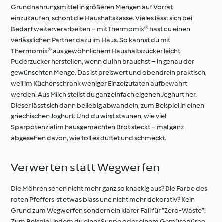
Grundnahrungsmittel in größeren Mengen auf Vorrat
einzukaufen, schont die Haushaltskasse. Vieles lässt sich bei
Bedarf weiterverarbeiten – mit Thermomix® hast du einen
verlässlichen Partner dazu im Haus. So kannst du mit
Thermomix® aus gewöhnlichem Haushaltszucker leicht
Puderzucker herstellen, wenn du ihn brauchst – in genau der
gewünschten Menge. Das ist preiswert und obendrein praktisch,
weil im Küchenschrank weniger Einzelzutaten aufbewahrt
werden. Aus Milch stellst du ganz einfach eigenen Joghurt her.
Dieser lässt sich dann beliebig abwandeln, zum Beispiel in einen
griechischen Joghurt. Und du wirst staunen, wie viel
Sparpotenzial im hausgemachten Brot steckt – mal ganz
abgesehen davon, wie toll es duftet und schmeckt.
Verwerten statt Wegwerfen
Die Möhren sehen nicht mehr ganz so knackig aus? Die Farbe des
roten Pfeffers ist etwas blass und nicht mehr dekorativ? Kein
Grund zum Wegwerfen sondern ein klarer Fall für “Zero-Waste”!
Zum Beispiel, indem du einer Suppe oder einem Gemüsepüree