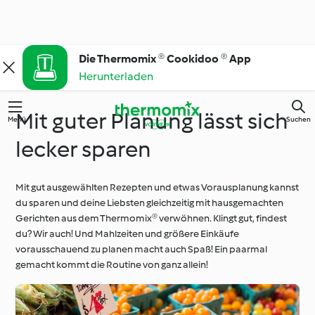
Die Thermomix ® Cookidoo ® App
Herunterladen
Mit guter Planung lässt sich
Menü
Suchen
lecker sparen
Mit gut ausgewählten Rezepten und etwas Vorausplanung kannst
du sparen und deine Liebsten gleichzeitig mit hausgemachten
Gerichten aus dem Thermomix® verwöhnen. Klingt gut, findest
du? Wir auch! Und Mahlzeiten und größere Einkäufe
vorausschauend zu planen macht auch Spaß! Ein paarmal
gemacht kommt die Routine von ganz allein!