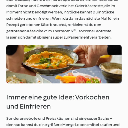
damit Farbe und Geschmack verleihst. Oder Käsereste, die im
Moment nicht benötigt werden, in Stücke kannst Du in Stücke
schneiden und einfrieren. Wenn du dann das nächste Mal für ein
Rezept geriebenen Käse brauchst, zerkleinerst du den
gefrorenen Käse direkt im Thermomix®. Trockene Brotreste
lassen sich damit übrigens super zu Paniermehl verarbeiten.
Immer eine gute Idee: Vorkochen
und Einfrieren
Sonderangebote und Preisaktionen sind eine super Sache –
denn so kannst du eine größere Menge Lebensmittel kaufen und