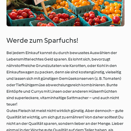
Werde zum Sparfuchs!
Bei jedem Einkauf kannst du durch bewusstes Auswählen der
Lebensmittel echtes Geld sparen. Es lohnt sich, bevorzugt
nährstoffreiche Grundzutaten wie Karotten, oder Kohl in den
Einkaufswagen zu packen, denn sie sind kostengünstig, vielseitig
und lassen sich mit günstigen Gemüsekonserven (z. B. Tomaten)
oder Tiefkühlgemüse abwechslungsreich kombinieren. Bunte
Eintöpfe und Currys mit Linsen oder anderen Hülsenfrüchten
sind superleckere, vitaminhaltige Sattmacher – und auch nicht
teuer!
Gutes Fleisch ist meist nicht wirklich günstig. Aber dennoch – gute
Qualität ist wichtig, um sich gut zu ernähren! Von daher solltest Du
nicht an der Qualität sparen, sondern lieber an der Menge. Lieber
einmal in der Woche gute Qualität auf dem Teller haben, als