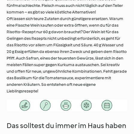
fünfmal schlechte. Fleisch muss auch nicht täglich auf den Teller
kommen – es gibt so viele köstliche Alternativen!
Oft lassen sich teure Zutaten durch günstigere ersetzen. Warum
eine Flasche Wein kaufen oder extra öffnen, wenn du für das
Risotto-Rezept nur 60 g davon brauchst? Der Wein ist für das
Gelingen des Rezepts nicht unbedingt erforderlich, es geht für
das Risotto vor allem um Flüssigkeit und Säure. 40 g Wasser und
20 g Essig erfüllen da ebenso ihren Zweck und geben dem Risotto
Pfiff. Auch Safran, eines der teuersten Gewürze, lässt sich in den
meisten Fällen super gegen Kurkuma austauschen. Sei kreativ
und offen für neue, ungewöhnliche Kombinationen. Fehlt gerade
das Basilikum für die Tomatensauce, experimentiere mit
anderen Kräutern. So entstehen oft neue eigene
Lieblingsrezepte!
Das solltest du immer im Haus haben