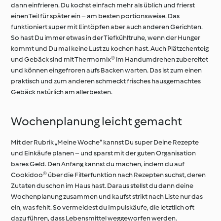
dann einfrieren. Du kochst einfach mehr als üblich und frierst
einen Teil für später ein – am besten portionsweise. Das
funktioniert super mit Eintöpfen aber auch anderen Gerichten.
So hast Du immer etwas in der Tiefkühltruhe, wenn der Hunger
kommt und Du mal keine Lust zu kochen hast. Auch Plätzchenteig
und Gebäck sind mit Thermomix® im Handumdrehen zubereitet
und können eingefroren aufs Backen warten. Das ist zum einen
praktisch und zum anderen schmeckt frisches hausgemachtes
Gebäck natürlich am allerbesten.
Wochenplanung leicht gemacht
Mit der Rubrik „Meine Woche“ kannst Du super Deine Rezepte
und Einkäufe planen – und sparst mit der guten Organisation
bares Geld. Den Anfang kannst du machen, indem du auf
Cookidoo® über die Filterfunktion nach Rezepten suchst, deren
Zutaten du schon im Haus hast. Daraus stellst du dann deine
Wochenplanung zusammen und kaufst strikt nach Liste nur das
ein, was fehlt. So vermeidest du Impulskäufe, die letztlich oft
dazu führen, dass Lebensmittel weggeworfen werden.