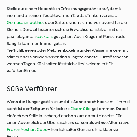
Stelle auf einem Nebentisch Erfrischungsgetränke auf, damit
niemand an einem feuchtwarmen Tag das Trinken vergisst.
Gemuse smoothies
oder Säfte eignen sich hervorragend für die
Kleinen. Derweil lassen es sich die Erwachsenen stilvoll mit ein
paar eleganten
cocktails
gut gehen. Auch Krüge mit Punsch oder
Sangria kommen immer gut an.
Tiefkühlbeeren oder Melonenkugeln aus der Wassermelone mit
stillem oder Sprudelwasser sind ausgezeichnete Durstlöscher an
warmen Tagen. Kühl halten lässt sich alles in einem mit Eis
gefüllten Eimer.
Süße Verführer
Wenn der Hunger gestillt ist und die Sonne noch hoch am Himmel
steht, ist der Zeitpunkt für leckere
Eis am Stiel
gekommen. Dabei
einfach der Stille lauschen, die schon kurz darauf einsetzt. Für
einen Augenblick der Überraschung sorgen als witzige Alternative
Frozen Yoghurt Cups
– herrlich süßer Genuss ohne klebrige
Finger.