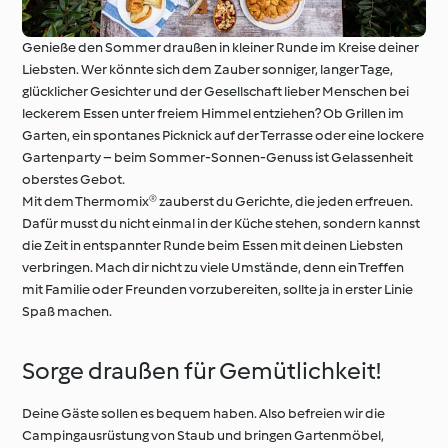
Genieße den Sommer draußen in kleiner Runde im Kreise deiner
Liebsten. Wer könnte sich dem Zauber sonniger, langer Tage,
glücklicher Gesichter und der Gesellschaft lieber Menschen bei
leckerem Essen unter freiem Himmel entziehen? Ob Grillen im
Garten, ein spontanes Picknick auf der Terrasse oder eine lockere
Gartenparty – beim Sommer-Sonnen-Genuss ist Gelassenheit
oberstes Gebot.
Mit dem Thermomix® zauberst du Gerichte, die jeden erfreuen.
Dafür musst du nicht einmal in der Küche stehen, sondern kannst
die Zeit in entspannter Runde beim Essen mit deinen Liebsten
verbringen. Mach dir nicht zu viele Umstände, denn ein Treffen
mit Familie oder Freunden vorzubereiten, sollte ja in erster Linie
Spaß machen.
Sorge draußen für Gemütlichkeit!
Deine Gäste sollen es bequem haben. Also befreien wir die
Campingausrüstung von Staub und bringen Gartenmöbel,