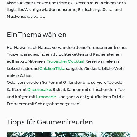
Kissen, leichte Decken und Picknick-Decken raus. In einem Korb
liegt alles Wichtige wie Sonnencreme, Erfrischungstücher und
Mückenspray parat.
Ein Thema wählen
Hol Hawaii nach Hause. Verwandele deine Terrasse in ein kleines
Tropenparadies, indem du Lichterketten und Papierlaternen
aufhängst. Mit einem
Tropischer Cocktail
, Riesengarnelen in
Kokoskruste und
Chicken Tikka
sorgst du für das leibliche Wohl
deiner Gäste.
Oder verziere den Garten mit Girlanden und serviere Tee oder
Kaffee mit
Cheesecake
, Biskuit, Kannen mit erfrischendem Tee
und Krügen mit
Limonade
. Und ganz wichtig: Auf keinen Fall die
Erdbeeren mit Schlagsahne vergessen!
Tipps für Gaumenfreuden