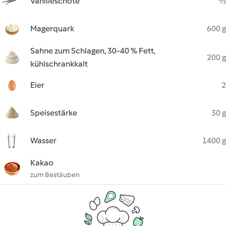
Vanilleschote
½
Magerquark
600 g
Sahne zum Schlagen, 30-40 % Fett,
200 g
kühlschrankkalt
Eier
2
Speisestärke
30 g
Wasser
1400 g
Kakao
zum Bestäuben