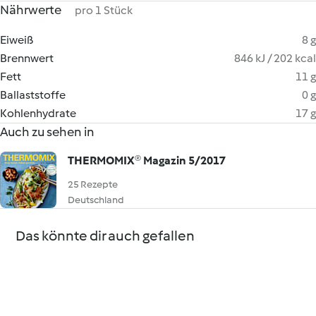
Nährwerte
pro 1 Stück
Eiweiß
8 g
Brennwert
846 kJ / 202 kcal
Fett
11 g
Ballaststoffe
0 g
Kohlenhydrate
17 g
Auch zu sehen in
THERMOMIX® Magazin 5/2017
25 Rezepte
Deutschland
Das könnte dir auch gefallen