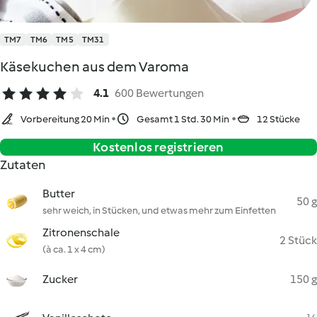
TM7
TM6
TM5
TM31
Käsekuchen aus dem Varoma
4.1
600 Bewertungen
Vorbereitung 20 Min
Gesamt 1 Std. 30 Min
12 Stücke
Kostenlos registrieren
Zutaten
Butter
50 g
sehr weich, in Stücken, und etwas mehr zum Einfetten
Zitronenschale
2 Stück
(à ca. 1 x 4 cm)
Zucker
150 g