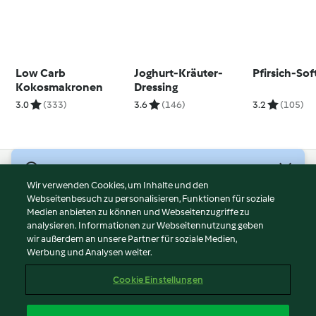
Low Carb
Joghurt-Kräuter-
Pfirsich-Sof
Kokosmakronen
Dressing
3.0
(333)
3.6
(146)
3.2
(105)
© Copyright 2026
Wir verwenden Cookies, um Inhalte und den
Webseitenbesuch zu personalisieren, Funktionen für soziale
Nutzungsbedingungen
Medien anbieten zu können und Webseitenzugriffe zu
Datenschutzrichtlinien
analysieren. Informationen zur Webseitennutzung geben
Disclaimer
wir außerdem an unsere Partner für soziale Medien,
Werbung und Analysen weiter.
Impressum
Cookies
Cookie Einstellungen
Bericht Inhalt
Vertrag widerrufen