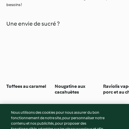
besoins !
Une envie de sucré ?
Toffees au caramel
Nougatine aux
Raviolis vap
cacahuètes
porc et au 
Nous utilisons des cookies pour nous assurer du bon
fonctionnement de notre site, pour personnaliser notre
© Copyright 2026
contenu et nos publicités, pour proposer des
fonctionnalités adaptées sur les réseaux sociaux et afin