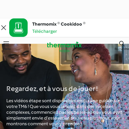
Thermomix ® Cookidoo ®
Télécharger
Menu
Recherche
Regardez, et à vous de jouer !
Les vidéos étape sont disponibles en cuisine guidée sur
votre TM6 ! Que vous vous lanciez dans des recettes
complexes, commenciez par les bases ou que vous ayez
simplement envie d'essayer un nouveau plat, nous vous
montrons comment vous y prendre !