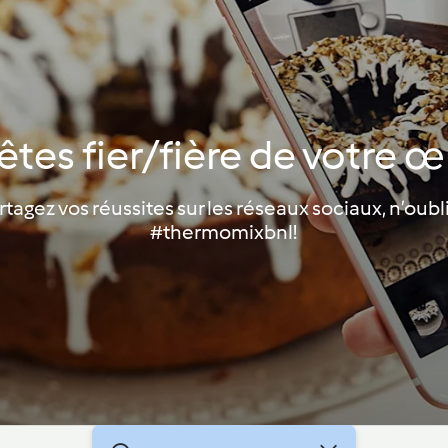
êtes fier/fière de votre œ
tagez vos réussites sur les réseaux sociaux, n’oubl
#thermomixbnl!