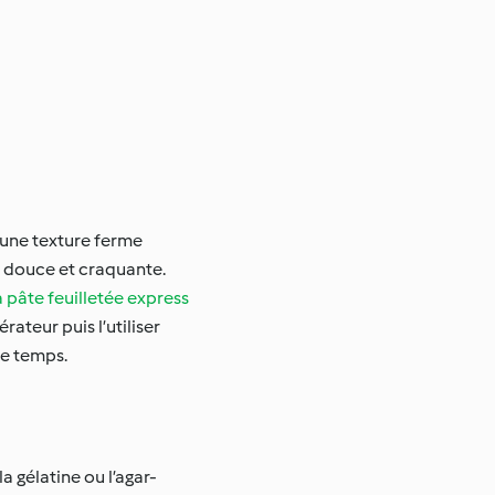
c une texture ferme
r douce et craquante.
a pâte feuilletée express
ateur puis l’utiliser
me temps.
a gélatine ou l’agar-