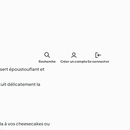
®
Recherche
Créer un compte
Se connecter
ssert époustouflant et
cuit délicatement la
la à vos cheesecakes ou