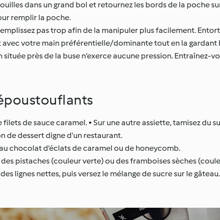
ouilles dans un grand bol et retournez les bords de la poche sur 
our remplir la poche.
emplissez pas trop afin de la manipuler plus facilement. Entorti
aut avec votre main préférentielle/dominante tout en la gardan
n située près de la buse n’exerce aucune pression. Entraînez-vou
 époustouflants
 filets de sauce caramel. • Sur une autre assiette, tamisez du su
n de dessert digne d’un restaurant.
 au chocolat d’éclats de caramel ou de honeycomb.
c des pistaches (couleur verte) ou des framboises sèches (coul
es lignes nettes, puis versez le mélange de sucre sur le gâteau.