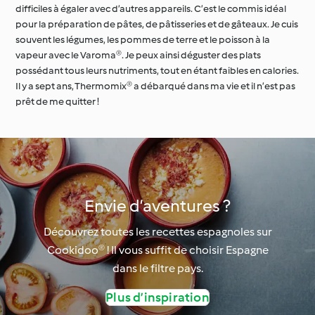
difficiles à égaler avec d’autres appareils. C’est le commis idéal
pour la préparation de pâtes, de pâtisseries et de gâteaux. Je cuis
souvent les légumes, les pommes de terre et le poisson à la
vapeur avec le Varoma®. Je peux ainsi déguster des plats
possédant tous leurs nutriments, tout en étant faibles en calories.
Il y a sept ans, Thermomix® a débarqué dans ma vie et il n’est pas
prêt de me quitter !
Envie d’aventures ?
Découvrez toutes les recettes espagnoles sur
Cookidoo® ! Il vous suffit de choisir Espagne
dans le filtre pays.
Plus d’inspiration