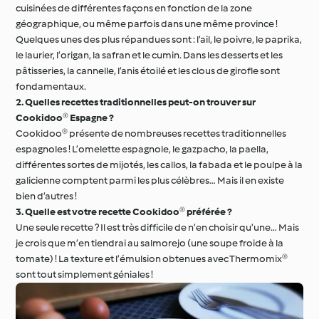
cuisinées de différentes façons en fonction de la zone
géographique, ou même parfois dans une même province !
Quelques unes des plus répandues sont : l’ail, le poivre, le paprika,
le laurier, l’origan, la safran et le cumin. Dans les desserts et les
pâtisseries, la cannelle, l’anis étoilé et les clous de girofle sont
fondamentaux.
2. Quelles recettes traditionnelles peut-on trouver sur
Cookidoo® Espagne ?
Cookidoo® présente de nombreuses recettes traditionnelles
espagnoles ! L’omelette espagnole, le gazpacho, la paella,
différentes sortes de mijotés, les callos, la fabada et le poulpe à la
galicienne comptent parmi les plus célèbres… Mais il en existe
bien d’autres !
3. Quelle est votre recette Cookidoo® préférée ?
Une seule recette ? Il est très difficile de n’en choisir qu’une… Mais
je crois que m’en tiendrai au salmorejo (une soupe froide à la
tomate) ! La texture et l’émulsion obtenues avec Thermomix®
sont tout simplement géniales !