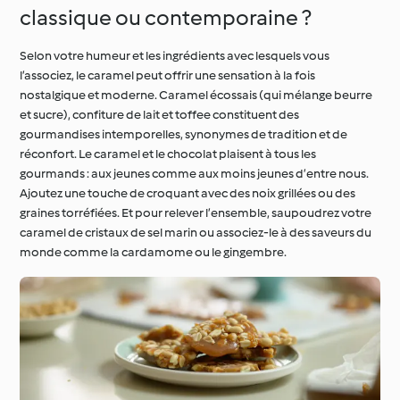
classique ou contemporaine ?
Selon votre humeur et les ingrédients avec lesquels vous
l’associez, le caramel peut offrir une sensation à la fois
nostalgique et moderne. Caramel écossais (qui mélange beurre
et sucre), confiture de lait et toffee constituent des
gourmandises intemporelles, synonymes de tradition et de
réconfort. Le caramel et le chocolat plaisent à tous les
gourmands : aux jeunes comme aux moins jeunes d’entre nous.
Ajoutez une touche de croquant avec des noix grillées ou des
graines torréfiées. Et pour relever l’ensemble, saupoudrez votre
caramel de cristaux de sel marin ou associez-le à des saveurs du
monde comme la cardamome ou le gingembre.