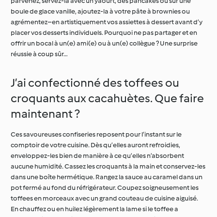
parvenez, servez-la avec un yaourt, des pancakes ou sur une
boule de glace vanille, ajoutez-la à votre pâte à brownies ou
agrémentez–en artistiquement vos assiettes à dessert avant d’y
placer vos desserts individuels. Pourquoi ne pas partager et en
offrir un bocal à un(e) ami(e) ou à un(e) collègue ? Une surprise
réussie à coup sûr…
J’ai confectionné des toffees ou
croquants aux cacahuètes. Que faire
maintenant ?
Ces savoureuses confiseries reposent pour l’instant sur le
comptoir de votre cuisine. Dès qu’elles auront refroidies,
enveloppez-les bien de manière à ce qu’elles n’absorbent
aucune humidité. Cassez les croquants à la main et conservez-les
dans une boîte hermétique. Rangez la sauce au caramel dans un
pot fermé au fond du réfrigérateur. Coupez soigneusement les
toffees en morceaux avec un grand couteau de cuisine aiguisé.
En chauffez ou en huilez légèrement la lame si le toffee a