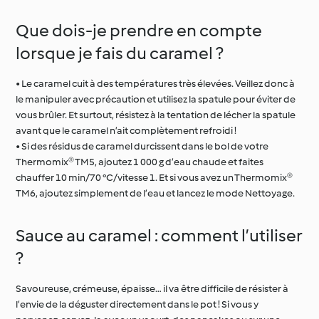
Que dois-je prendre en compte
lorsque je fais du caramel ?
• Le caramel cuit à des températures très élevées. Veillez donc à
le manipuler avec précaution et utilisez la spatule pour éviter de
vous brûler. Et surtout, résistez à la tentation de lécher la spatule
avant que le caramel n’ait complètement refroidi !
• Si des résidus de caramel durcissent dans le bol de votre
Thermomix® TM5, ajoutez 1 000 g d’eau chaude et faites
chauffer 10 min/70 °C/vitesse 1. Et si vous avez un Thermomix®
TM6, ajoutez simplement de l’eau et lancez le mode Nettoyage.
Sauce au caramel : comment l’utiliser
?
Savoureuse, crémeuse, épaisse… il va être difficile de résister à
l’envie de la déguster directement dans le pot ! Si vous y