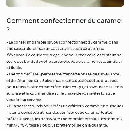
Comment confectionner du caramel
?
• Le conseil imparable : si vous confectionnez du caramel dans
une casserole, utilisez un couvercle jusqu’à ce que l’eau
s’évapore. Le couvercle piège la vapeur et décolle les cristaux de
sucre des bords de votre casserole. Votre caramel reste ainsi clair
et fluide.
• Thermomix® TM6 permet d’éviter cette phase de surveillance
et de tâtonnement. Suivez nos recettes testées et approuvées
pour réussir votre caramel à tous les coups, et savourez ensuite la
surprise et la gourmandise sur le visage de vos invités lorsque
vous le leur servirez.
• L’un des raccourcis pour créer un délicieux caramel en quelques
instants consiste à utiliser des confiseries au caramel toutes
prêtes. Hachez-les dans votre Thermomix® et faites-les fondre 3
min/75 °C/vitesse 1 ou plus longtemps, selon la quantité.