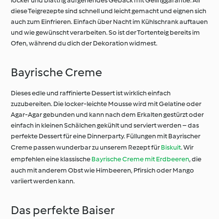
locker und blättrig aufgehendes Gebäck mit Gelinggarantie. All
diese Teigrezepte sind schnell und leicht gemacht und eignen sich
auch zum Einfrieren. Einfach über Nacht im Kühlschrank auftauen
und wie gewünscht verarbeiten. So ist der Tortenteig bereits im
Ofen, während du dich der Dekoration widmest.
Bayrische Creme
Dieses edle und raffinierte Dessert ist wirklich einfach
zuzubereiten. Die locker-leichte Mousse wird mit Gelatine oder
Agar-Agar gebunden und kann nach dem Erkalten gestürzt oder
einfach in kleinen Schälchen gekühlt und serviert werden – das
perfekte Dessert für eine Dinnerparty. Füllungen mit Bayrischer
Creme passen wunderbar zu unserem Rezept für
Biskuit
. Wir
empfehlen eine klassische
Bayrische Creme mit Erdbeeren
, die
auch mit anderem Obst wie Himbeeren, Pfirsich oder Mango
variiert werden kann.
Das perfekte Baiser