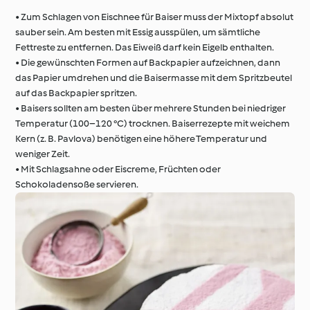
• Zum Schlagen von Eischnee für Baiser muss der Mixtopf absolut
sauber sein. Am besten mit Essig ausspülen, um sämtliche
Fettreste zu entfernen. Das Eiweiß darf kein Eigelb enthalten.
• Die gewünschten Formen auf Backpapier aufzeichnen, dann
das Papier umdrehen und die Baisermasse mit dem Spritzbeutel
auf das Backpapier spritzen.
• Baisers sollten am besten über mehrere Stunden bei niedriger
Temperatur (100–120 °C) trocknen. Baiserrezepte mit weichem
Kern (z. B. Pavlova) benötigen eine höhere Temperatur und
weniger Zeit.
• Mit Schlagsahne oder Eiscreme, Früchten oder
Schokoladensoße servieren.