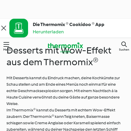
Die Thermomix ® Cookidoo ® App
Herunterladen
Desserts mit Wow-Effekt
Menü
Suchen
aus dem Thermomix®
Mit Desserts kannst du Eindruck machen, deine Kochkünste zur
Schau stellen und am Ende eines Menüs noch einmal für eine
echte Geschmacksexplosion sorgen. Mit einem Nachtisch á la
Haute Cuisine verwöhnst du deine Gäste auf ganze besondere
Weise.
Im Thermomix® kannst du Desserts mit echtem Wow-Effekt
zaubern: Der Thermomix® kann Teig kneten, Baisermasse
schlagen sowie Creme Anglaise oder Karamell spielend einfach
zubereiten, während du deiner Nachspeise den letzten Schliff