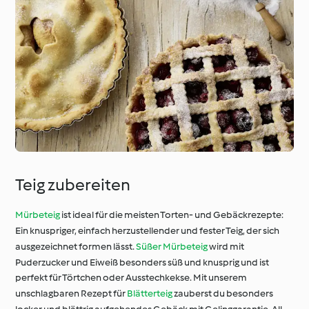
Teig zubereiten
Mürbeteig
ist ideal für die meisten Torten- und Gebäckrezepte:
Ein knuspriger, einfach herzustellender und fester Teig, der sich
ausgezeichnet formen lässt.
Süßer Mürbeteig
wird mit
Puderzucker und Eiweiß besonders süß und knusprig und ist
perfekt für Törtchen oder Ausstechkekse. Mit unserem
unschlagbaren Rezept für
Blätterteig
zauberst du besonders