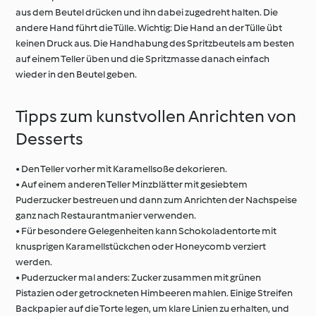
aus dem Beutel drücken und ihn dabei zugedreht halten. Die
andere Hand führt die Tülle. Wichtig: Die Hand an der Tülle übt
keinen Druck aus. Die Handhabung des Spritzbeutels am besten
auf einem Teller üben und die Spritzmasse danach einfach
wieder in den Beutel geben.
Tipps zum kunstvollen Anrichten von
Desserts
• Den Teller vorher mit Karamellsoße dekorieren.
• Auf einem anderen Teller Minzblätter mit gesiebtem
Puderzucker bestreuen und dann zum Anrichten der Nachspeise
ganz nach Restaurantmanier verwenden.
• Für besondere Gelegenheiten kann Schokoladentorte mit
knusprigen Karamellstückchen oder Honeycomb verziert
werden.
• Puderzucker mal anders: Zucker zusammen mit grünen
Pistazien oder getrockneten Himbeeren mahlen. Einige Streifen
Backpapier auf die Torte legen, um klare Linien zu erhalten, und