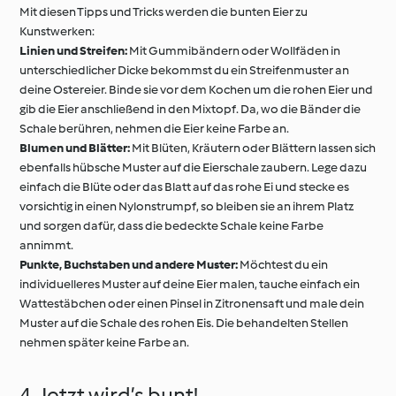
Mit diesen Tipps und Tricks werden die bunten Eier zu
Kunstwerken:
Linien und Streifen:
Mit Gummibändern oder Wollfäden in
unterschiedlicher Dicke bekommst du ein Streifenmuster an
deine Ostereier. Binde sie vor dem Kochen um die rohen Eier und
gib die Eier anschließend in den Mixtopf. Da, wo die Bänder die
Schale berühren, nehmen die Eier keine Farbe an.
Blumen und Blätter:
Mit Blüten, Kräutern oder Blättern lassen sich
ebenfalls hübsche Muster auf die Eierschale zaubern. Lege dazu
einfach die Blüte oder das Blatt auf das rohe Ei und stecke es
vorsichtig in einen Nylonstrumpf, so bleiben sie an ihrem Platz
und sorgen dafür, dass die bedeckte Schale keine Farbe
annimmt.
Punkte, Buchstaben und andere Muster:
Möchtest du ein
individuelleres Muster auf deine Eier malen, tauche einfach ein
Wattestäbchen oder einen Pinsel in Zitronensaft und male dein
Muster auf die Schale des rohen Eis. Die behandelten Stellen
nehmen später keine Farbe an.
4. Jetzt wird’s bunt!