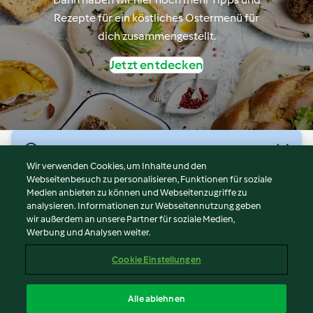
Rezepte für ein köstliches Ostermenü für
dich zusammengestellt.
Jetzt entdecken
© Copyright 2026
Wir verwenden Cookies, um Inhalte und den
Webseitenbesuch zu personalisieren, Funktionen für soziale
Nutzungsbedingungen
Medien anbieten zu können und Webseitenzugriffe zu
Datenschutzrichtlinien
analysieren. Informationen zur Webseitennutzung geben
Disclaimer
wir außerdem an unsere Partner für soziale Medien,
Werbung und Analysen weiter.
Impressum
Cookies
Cookie Einstellungen
Bericht Inhalt
Vertrag widerrufen
Alle ablehnen
Erklärung zur Barrierefreiheit