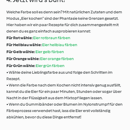
Welche Farbe soll es denn sein? Mit natürlichen Zutaten und dem
Modus „Eier kochen“ sind der Phantasie keine Grenzen gesetzt.
Hier haben wir ein paar Rezepte für dich zusammengestellt mit
denen du es ganz einfach ausprobieren kannst:
Für Rot wähle:
Eier rotbraun färben
Für Hellblau wähle:
Eier hellblau färben
Für Gelb wähle:
Eier gelb färben
Für Orange wähle:
Eier orange färben
Für Grün wähle:
Eier grün färben
• Wähle deine Lieblingsfarbe aus und folge den Schritten im
Rezept.
• Wenn die Farbe nach dem Kochen nicht intensiv genug ausfällt,
kannst du die Eier für ein paar Minuten, Stunden oder sogar über
Nacht in der Flüssigkeit aus dem Mixtopf liegen lassen.
• Wenn du Gummibänder oder Blumen im Nylonstrumpf für den
Färbeprozess verwendet hast, lass die Eier erst vollständig
abkühlen, bevor du diese Dinge entfernst!