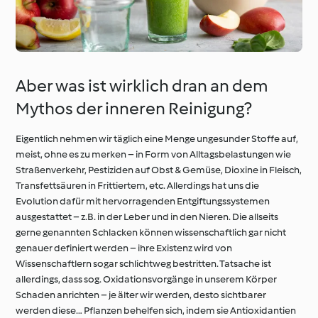
Aber was ist wirklich dran an dem
Mythos der inneren Reinigung?
Eigentlich nehmen wir täglich eine Menge ungesunder Stoffe auf,
meist, ohne es zu merken – in Form von Alltagsbelastungen wie
Straßenverkehr, Pestiziden auf Obst & Gemüse, Dioxine in Fleisch,
Transfettsäuren in Frittiertem, etc. Allerdings hat uns die
Evolution dafür mit hervorragenden Entgiftungssystemen
ausgestattet – z.B. in der Leber und in den Nieren. Die allseits
gerne genannten Schlacken können wissenschaftlich gar nicht
genauer definiert werden – ihre Existenz wird von
Wissenschaftlern sogar schlichtweg bestritten. Tatsache ist
allerdings, dass sog. Oxidationsvorgänge in unserem Körper
Schaden anrichten – je älter wir werden, desto sichtbarer
werden diese… Pflanzen behelfen sich, indem sie Antioxidantien