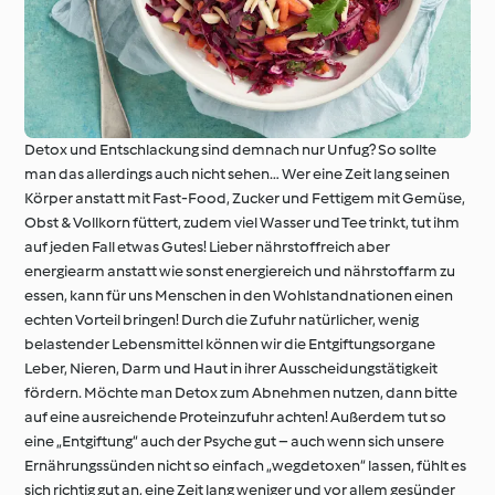
Detox und Entschlackung sind demnach nur Unfug? So sollte
man das allerdings auch nicht sehen… Wer eine Zeit lang seinen
Körper anstatt mit Fast-Food, Zucker und Fettigem mit Gemüse,
Obst & Vollkorn füttert, zudem viel Wasser und Tee trinkt, tut ihm
auf jeden Fall etwas Gutes! Lieber nährstoffreich aber
energiearm anstatt wie sonst energiereich und nährstoffarm zu
essen, kann für uns Menschen in den Wohlstandnationen einen
echten Vorteil bringen! Durch die Zufuhr natürlicher, wenig
belastender Lebensmittel können wir die Entgiftungsorgane
Leber, Nieren, Darm und Haut in ihrer Ausscheidungstätigkeit
fördern. Möchte man Detox zum Abnehmen nutzen, dann bitte
auf eine ausreichende Proteinzufuhr achten! Außerdem tut so
eine „Entgiftung“ auch der Psyche gut – auch wenn sich unsere
Ernährungssünden nicht so einfach „wegdetoxen“ lassen, fühlt es
sich richtig gut an, eine Zeit lang weniger und vor allem gesünder