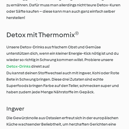
zu ernähren. Dafür muss man allerdings nicht teure Detox-Kuren
oder Säfte kaufen – diese kann man auch ganz einfach selber
herstellen!
Detox mit Thermomix®
Unsere Detox-Drinks aus frischem Obst und Gemüse
unterstützen dich, wenn ein kleiner Energie-Kick nötig ist und du
wieder so richtig in Schwung kommen willst. Probiere unsere
Detox-Drinks
direkt aus!
Du kannst deinen Stoffwechsel auch mit Ingwer, Kohl oder Rote
Bete in Schwung bringen. Diese drei Zutaten sind echte
Superfoods bringen Farbe auf den Teller, schmecken super und
haben zudem jede Menge Nährstoffe im Gepäck.
Ingwer
Die Gewürzknolle aus Ostasien erfreut sich in der europäischen
Küche wachsender Beliebtheit, um herzhaften Gerichten eine