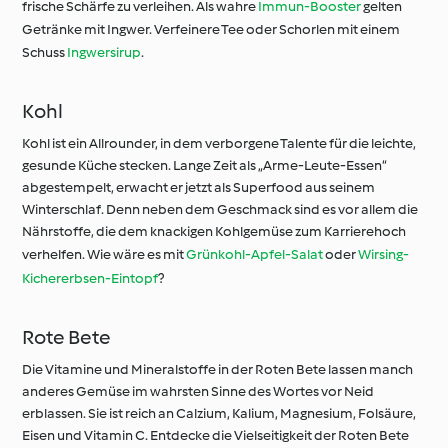
frische Schärfe zu verleihen. Als wahre
Immun-Booster
gelten
Getränke mit Ingwer. Verfeinere Tee oder Schorlen mit einem
Schuss
Ingwersirup
.
Kohl
Kohl ist ein Allrounder, in dem verborgene Talente für die leichte,
gesunde Küche stecken. Lange Zeit als „Arme-Leute-Essen“
abgestempelt, erwacht er jetzt als Superfood aus seinem
Winterschlaf. Denn neben dem Geschmack sind es vor allem die
Nährstoffe, die dem knackigen Kohlgemüse zum Karrierehoch
verhelfen. Wie wäre es mit
Grünkohl-Apfel-Salat
oder
Wirsing-
Kichererbsen-Eintopf
?
Rote Bete
Die Vitamine und Mineralstoffe in der Roten Bete lassen manch
anderes Gemüse im wahrsten Sinne des Wortes vor Neid
erblassen. Sie ist reich an Calzium, Kalium, Magnesium, Folsäure,
Eisen und Vitamin C. Entdecke die Vielseitigkeit der Roten Bete