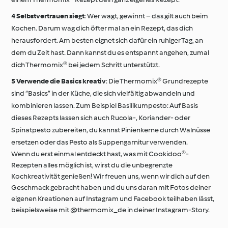
Selbstvertrauen siegt
: Wer wagt, gewinnt – das gilt auch beim
Kochen. Darum wag dich öfter mal an ein Rezept, das dich
herausfordert. Am besten eignet sich dafür ein ruhiger Tag, an
dem du Zeit hast. Dann kannst du es entspannt angehen, zumal
dich Thermomix® bei jedem Schritt unterstützt.
Verwende die Basics kreativ
: Die Thermomix® Grundrezepte
sind “Basics” in der Küche, die sich vielfältig abwandeln und
kombinieren lassen. Zum Beispiel Basilikumpesto: Auf Basis
dieses Rezepts lassen sich auch Rucola-, Koriander- oder
Spinatpesto zubereiten, du kannst Pinienkerne durch Walnüsse
ersetzen oder das Pesto als Suppengarnitur verwenden.
Wenn du erst einmal entdeckt hast, was mit Cookidoo®-
Rezepten alles möglich ist, wirst du die unbegrenzte
Kochkreativität genießen! Wir freuen uns, wenn wir dich auf den
Geschmack gebracht haben und du uns daran mit Fotos deiner
eigenen Kreationen auf Instagram und Facebook teilhaben lässt,
beispielsweise mit @thermomix_de in deiner Instagram-Story.