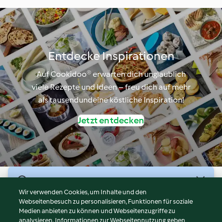
Entdecke Inspirationen
Auf Cookidoo® erwarten dich unglaublich
viele Rezepte und Ideen – freu dich auf mehr
als tausendundeine köstliche Inspiration!
Jetzt entdecken
© Copyright 2026
Wir verwenden Cookies, um Inhalte und den
Webseitenbesuch zu personalisieren, Funktionen für soziale
Nutzungsbedingungen
Medien anbieten zu können und Webseitenzugriffe zu
Datenschutzrichtlinien
analysieren. Informationen zur Webseitennutzung geben