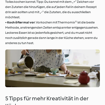
Tolles kochen kannst. Tipp: Du kannst mit dem „+“ Zeichen vor
den Zutaten die hinzufügen, die auf jeden Fall in deinem Rezept
drin sein sollten und mit „-“ die Zutaten, die du ausschließen
möchtest.
•
Koch öfter mal vor
: Vorkochen mit Thermomix® ist die beste
Methode, anstrengenden Zeiten entspannter entgegenzusehen.
Leckeres Essen ist so jedenfalls gesichert, und du musst nicht
noch zusätzlich gerade dann lange in der Küche stehen, wenn du
anderes zu tun hast.
5 Tipps für mehr Kreativität in der