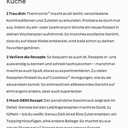
Küche
Trau dich
: Thermomix® macht es dir leicht, verschiedene
Kochtraditionen und Zutaten zu erkunden. Probiere es doch mal
aus, indem du ein- oder zweimal pro Woche ein neues Rezept in
deinen Wochenplan aufnimmst. So manches exotische Gericht,
dass du auf diese Weise entdeckst, wird bald schon zu deinen
Favoriten gehören.
Variiere die Rezepte
: So bequem es auch ist, Rezepte in- und
auswendig zu kennen und schnell nachzukochen – manchmal
macht es auch Spaß, etwas zu experimentieren. Zu vielen
Rezepten findest du auf Cookidoo® Anregungen, wie du sie
abwandeln kannst. So schmeckt ein altbekanntes Gericht auf
einmal ganz anders, aber auch superlecker.
Mach DEIN Rezept
: Der persönliche Geschmack zeigt sich im
Detail. Gerade bei den Lieblingsrezepten macht es Spaß, zu
tüfteln – bis du weißt: Genau DAS ist es! Eine Zutat ersetzen, ein
Topping hinzufügen, eine andere Beilage: So machst du aus
einem Thermomix® Rezept dein ganz eigenes Rezept.