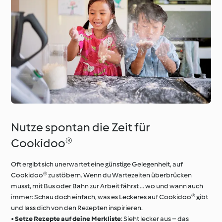
Nutze spontan die Zeit für
Cookidoo®
Oft ergibt sich unerwartet eine günstige Gelegenheit, auf
Cookidoo® zu stöbern. Wenn du Wartezeiten überbrücken
musst, mit Bus oder Bahn zur Arbeit fährst ... wo und wann auch
immer: Schau doch einfach, was es Leckeres auf Cookidoo® gibt
und lass dich von den Rezepten inspirieren.
•
Setze Rezepte auf deine Merkliste
: Sieht lecker aus – das