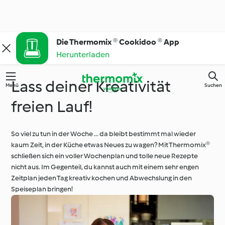
Die Thermomix ® Cookidoo ® App
Herunterladen
Lass deiner Kreativität
Menü
Suchen
freien Lauf!
So viel zu tun in der Woche ... da bleibt bestimmt mal wieder
kaum Zeit, in der Küche etwas Neues zu wagen? Mit Thermomix®
schließen sich ein voller Wochenplan und tolle neue Rezepte
nicht aus. Im Gegenteil, du kannst auch mit einem sehr engen
Zeitplan jeden Tag kreativ kochen und Abwechslung in den
Speiseplan bringen!