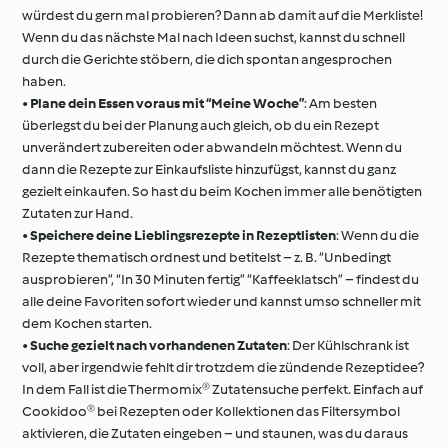
würdest du gern mal probieren? Dann ab damit auf die Merkliste!
Wenn du das nächste Mal nach Ideen suchst, kannst du schnell
durch die Gerichte stöbern, die dich spontan angesprochen
haben.
•
Plane dein Essen voraus mit “Meine Woche”
: Am besten
überlegst du bei der Planung auch gleich, ob du ein Rezept
unverändert zubereiten oder abwandeln möchtest. Wenn du
dann die Rezepte zur Einkaufsliste hinzufügst, kannst du ganz
gezielt einkaufen. So hast du beim Kochen immer alle benötigten
Zutaten zur Hand.
•
Speichere deine Lieblingsrezepte in Rezeptlisten
: Wenn du die
Rezepte thematisch ordnest und betitelst – z. B. “Unbedingt
ausprobieren”, “In 30 Minuten fertig” “Kaffeeklatsch” – findest du
alle deine Favoriten sofort wieder und kannst umso schneller mit
dem Kochen starten.
•
Suche gezielt nach vorhandenen Zutaten
: Der Kühlschrank ist
voll, aber irgendwie fehlt dir trotzdem die zündende Rezeptidee?
In dem Fall ist die Thermomix® Zutatensuche perfekt. Einfach auf
Cookidoo® bei Rezepten oder Kollektionen das Filtersymbol
aktivieren, die Zutaten eingeben – und staunen, was du daraus