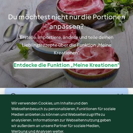
Du möchtest nicht nur die Portionen
anpassen?
Erstelle, importiere, ändere und teile deinen
Lieblingsrezepte über die Funktion „Meine
Kreationen“.
Entdecke die Funktion „Meine Kreationen“
© Copyright 2026
Wir verwenden Cookies, um Inhalte und den
Webseitenbesuch zu personalisieren, Funktionen für soziale
Nutzungsbedingungen
Medien anbieten zu können und Webseitenzugriffe zu
Datenschutzrichtlinien
analysieren. Informationen zur Webseitennutzung geben
Disclaimer
wir außerdem an unsere Partner für soziale Medien,
Werbung und Analysen weiter.