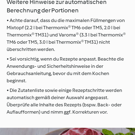
Weitere Hinweise zur automatischen
Berechnung der Portionen
• Achte darauf, dass du die maximalen Füllmengen von
Mixtopf (2.2 l bei Thermomix® TM6 oder TM5, 2.0 l bei
Thermomix® TM31) und Varoma® (3.3 l bei Thermomix®
TM6 oder TM5, 3.0 l bei Thermomix® TM31) nicht
überschritten werden.
• Sei vorsichtig, wenn du Rezepte anpasst. Beachte die
Anwendungs- und Sicherheitshinweise in der
Gebrauchsanleitung, bevor du mit dem Kochen
beginnst.
• Die Zutatenliste sowie einige Rezeptschritte werden
automatisch gemäß deiner Auswahl angepasst.
Überprüfe alle Inhalte des Rezepts (bspw. Back- oder
Auflaufformen) und nimm ggf. Korrekturen vor.