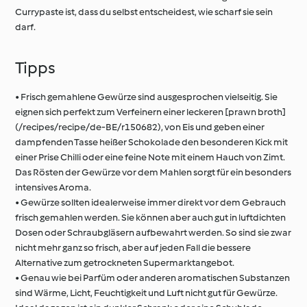
Currypaste ist, dass du selbst entscheidest, wie scharf sie sein
darf.
Tipps
• Frisch gemahlene Gewürze sind ausgesprochen vielseitig. Sie
eignen sich perfekt zum Verfeinern einer leckeren [prawn broth]
(/recipes/recipe/de-BE/r150682), von Eis und geben einer
dampfenden Tasse heißer Schokolade den besonderen Kick mit
einer Prise Chilli oder eine feine Note mit einem Hauch von Zimt.
Das Rösten der Gewürze vor dem Mahlen sorgt für ein besonders
intensives Aroma.
• Gewürze sollten idealerweise immer direkt vor dem Gebrauch
frisch gemahlen werden. Sie können aber auch gut in luftdichten
Dosen oder Schraubgläsern aufbewahrt werden. So sind sie zwar
nicht mehr ganz so frisch, aber auf jeden Fall die bessere
Alternative zum getrockneten Supermarktangebot.
• Genau wie bei Parfüm oder anderen aromatischen Substanzen
sind Wärme, Licht, Feuchtigkeit und Luft nicht gut für Gewürze.