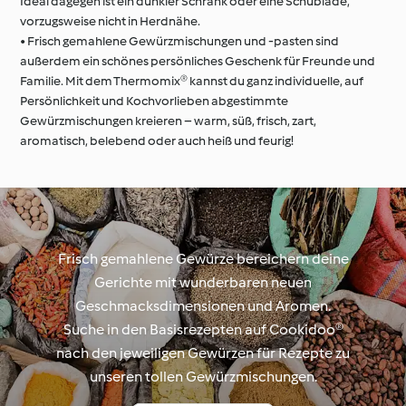
Ideal dagegen ist ein dunkler Schrank oder eine Schublade,
vorzugsweise nicht in Herdnähe.
• Frisch gemahlene Gewürzmischungen und -pasten sind
außerdem ein schönes persönliches Geschenk für Freunde und
Familie. Mit dem Thermomix® kannst du ganz individuelle, auf
Persönlichkeit und Kochvorlieben abgestimmte
Gewürzmischungen kreieren – warm, süß, frisch, zart,
aromatisch, belebend oder auch heiß und feurig!
Frisch gemahlene Gewürze bereichern deine
Gerichte mit wunderbaren neuen
Geschmacksdimensionen und Aromen.
Suche in den Basisrezepten auf Cookidoo®
nach den jeweiligen Gewürzen für Rezepte zu
unseren tollen Gewürzmischungen.