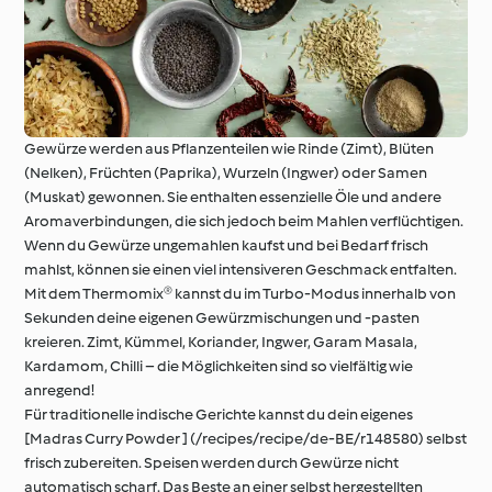
Gewürze werden aus Pflanzenteilen wie Rinde (Zimt), Blüten
(Nelken), Früchten (Paprika), Wurzeln (Ingwer) oder Samen
(Muskat) gewonnen. Sie enthalten essenzielle Öle und andere
Aromaverbindungen, die sich jedoch beim Mahlen verflüchtigen.
Wenn du Gewürze ungemahlen kaufst und bei Bedarf frisch
mahlst, können sie einen viel intensiveren Geschmack entfalten.
Mit dem Thermomix® kannst du im Turbo-Modus innerhalb von
Sekunden deine eigenen Gewürzmischungen und -pasten
kreieren. Zimt, Kümmel, Koriander, Ingwer, Garam Masala,
Kardamom, Chilli – die Möglichkeiten sind so vielfältig wie
anregend!
Für traditionelle indische Gerichte kannst du dein eigenes
[Madras Curry Powder ] (/recipes/recipe/de-BE/r148580) selbst
frisch zubereiten. Speisen werden durch Gewürze nicht
automatisch scharf. Das Beste an einer selbst hergestellten