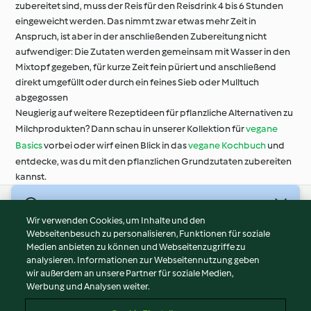
zubereitet sind, muss der Reis für den Reisdrink 4 bis 6 Stunden
eingeweicht werden. Das nimmt zwar etwas mehr Zeit in
Anspruch, ist aber in der anschließenden Zubereitung nicht
aufwendiger: Die Zutaten werden gemeinsam mit Wasser in den
Mixtopf gegeben, für kurze Zeit fein püriert und anschließend
direkt umgefüllt oder durch ein feines Sieb oder Mulltuch
abgegossen
Neugierig auf weitere Rezeptideen für pflanzliche Alternativen zu
Milchprodukten? Dann schau in unserer Kollektion für
vegane
Basics
vorbei oder wirf einen Blick in das
vegane Kochbuch
und
entdecke, was du mit den pflanzlichen Grundzutaten zubereiten
kannst.
© Copyright 2026
Wir verwenden Cookies, um Inhalte und den
Webseitenbesuch zu personalisieren, Funktionen für soziale
Nutzungsbedingungen
Medien anbieten zu können und Webseitenzugriffe zu
Datenschutzrichtlinien
analysieren. Informationen zur Webseitennutzung geben
Disclaimer
wir außerdem an unsere Partner für soziale Medien,
Werbung und Analysen weiter.
Impressum
Cookies