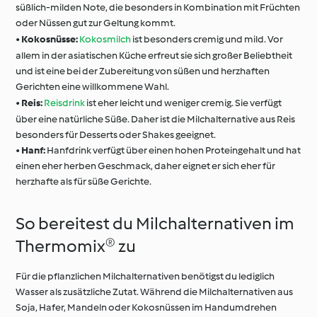
süßlich-milden Note, die besonders in Kombination mit Früchten
oder Nüssen gut zur Geltung kommt.
•
Kokosnüsse:
Kokosmilch
ist besonders cremig und mild. Vor
allem in der asiatischen Küche erfreut sie sich großer Beliebtheit
und ist eine bei der Zubereitung von süßen und herzhaften
Gerichten eine willkommene Wahl.
•
Reis:
Reisdrink
ist eher leicht und weniger cremig. Sie verfügt
über eine natürliche Süße. Daher ist die Milchalternative aus Reis
besonders für Desserts oder Shakes geeignet.
•
Hanf:
Hanfdrink verfügt über einen hohen Proteingehalt und hat
einen eher herben Geschmack, daher eignet er sich eher für
herzhafte als für süße Gerichte.
So bereitest du Milchalternativen im
Thermomix® zu
Für die pflanzlichen Milchalternativen benötigst du lediglich
Wasser als zusätzliche Zutat. Während die Milchalternativen aus
Soja, Hafer, Mandeln oder Kokosnüssen im Handumdrehen