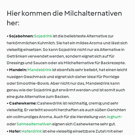
Hier kommen die Milchalternativen
her:
•
Sojabohnen:
Sojadrink
ist die beliebteste Alternative zur
herkömmlichen Kuhmilch. Sie hat ein mildes Aroma und lässt sich
vielseitig einsetzen. So kann Sojadrink nicht nur als Alternative in
Getränken verwendet werden, sondern eignet sich auf für
Dressings und Saucen oder als Milchalternative für Backrezepte.
•
Mandeln:
Mandeldrink
ist ebenfalls sehr beliebt, hat einen leicht
nussigen Geschmack und eignet sich daher ideal für Porridge
oder Smoothie-Bowls. Aber nicht nur das, Mandeldrink kann
genau wie der Sojadrink gut erwärmt werden und ist somit auch
eine gute Alternative zum Backen.
•
Cashewkerne:
Cashewdrink ist reichhaltig, cremig und sehr
vielseitig. Er verleiht sowohl herzhaften als auch süßen Gerichten
ein vollmundiges Aroma. Auch für die Herstellung von
Joghurt-
oder
Sahnealternativen
eignen sich Cashewkerne sehr gut.
•
Hafer:
Haferdrink
ist eine vielseitig einsetzbare Zutat mit einer