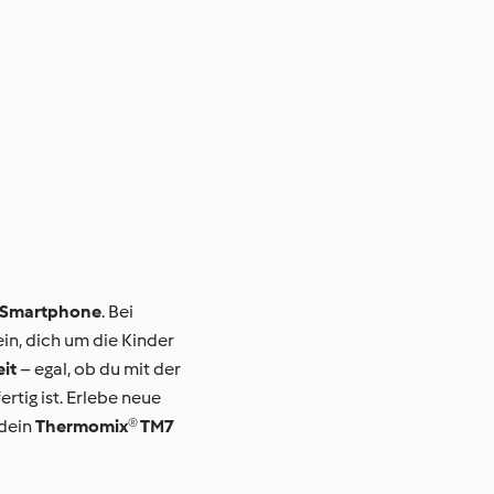
m Smartphone
. Bei
in, dich um die Kinder
it
– egal, ob du mit der
rtig ist. Erlebe neue
 dein
Thermomix® TM7