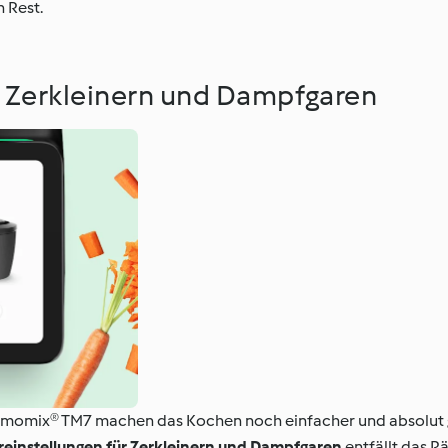
 Rest.
r Zerkleinern und Dampfgaren
rmomix® TM7 machen das Kochen noch einfacher und absolut ge
einstellungen für Zerkleinern und Dampfgaren
entfällt das R