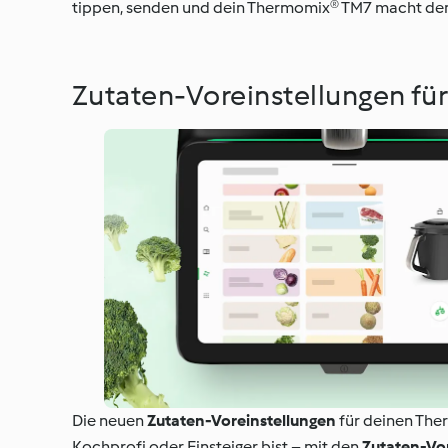
tippen, senden und dein Thermomix® TM7 macht den
Zutaten-Voreinstellungen fü
Die neuen
Zutaten-Voreinstellungen
für deinen The
Kochprofi oder Einsteiger bist – mit den
Zutaten-Vor