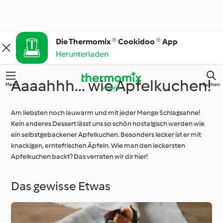
Die Thermomix ® Cookidoo ® App
Herunterladen
Aaaahhh... wie Apfelkuchen!
Menü
Suchen
Am liebsten noch lauwarm und mit jeder Menge Schlagsahne!
Kein anderes Dessert lässt uns so schön nostalgisch werden wie
ein selbstgebackener Apfelkuchen. Besonders lecker ist er mit
knackigen, erntefrischen Äpfeln. Wie man den leckersten
Apfelkuchen backt? Das verraten wir dir hier!
Das gewisse Etwas