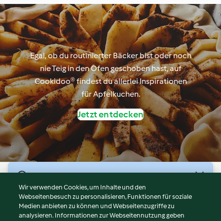
Egal, ob du routinierter Bäcker bist oder noch
nie Teig in den Ofen geschoben hast, auf
Cookidoo® findest du allerlei Inspirationen
für Apfelkuchen.
Jetzt entdecken
© Copyright 2026
Wir verwenden Cookies, um Inhalte und den
Webseitenbesuch zu personalisieren, Funktionen für soziale
Nutzungsbedingungen
Medien anbieten zu können und Webseitenzugriffe zu
Datenschutzrichtlinien
analysieren. Informationen zur Webseitennutzung geben