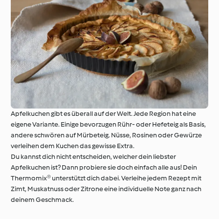
Apfelkuchen gibt es überall auf der Welt. Jede Region hat eine
eigene Variante. Einige bevorzugen Rühr- oder Hefeteig als Basis,
andere schwören auf Mürbeteig. Nüsse, Rosinen oder Gewürze
verleihen dem Kuchen das gewisse Extra.
Du kannst dich nicht entscheiden, welcher dein liebster
Apfelkuchen ist? Dann probiere sie doch einfach alle aus! Dein
Thermomix® unterstützt dich dabei. Verleihe jedem Rezept mit
Zimt, Muskatnuss oder Zitrone eine individuelle Note ganz nach
deinem Geschmack.