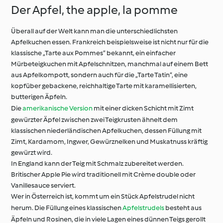
Der Apfel, the apple, la pomme
Überall auf der Welt kann man die unterschiedlichsten
Apfelkuchen essen. Frankreich beispielsweise ist nicht nur für die
klassische „Tarte aux Pommes“ bekannt, ein einfacher
Mürbeteigkuchen mit Apfelschnitzen, manchmal auf einem Bett
aus Apfelkompott, sondern auch für die „Tarte Tatin“, eine
kopfüber gebackene, reichhaltige Tarte mit karamellisierten,
butterigen Äpfeln.
Die
amerikanische Version
mit einer dicken Schicht mit Zimt
gewürzter Äpfel zwischen zwei Teigkrusten ähnelt dem
klassischen niederländischen Apfelkuchen, dessen Füllung mit
Zimt, Kardamom, Ingwer, Gewürznelken und Muskatnuss kräftig
gewürzt wird.
In England kann der Teig mit Schmalz zubereitet werden.
Britischer Apple Pie wird traditionell mit Crème double oder
Vanillesauce serviert.
Wer in Österreich ist, kommt um ein Stück Apfelstrudel nicht
herum. Die Füllung eines klassischen
Apfelstrudels
besteht aus
Äpfeln und Rosinen, die in viele Lagen eines dünnen Teigs gerollt