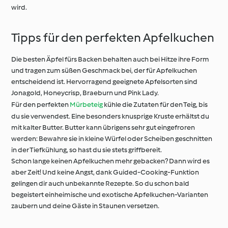
wird.
Tipps für den perfekten Apfelkuchen
Die besten Äpfel fürs Backen behalten auch bei Hitze ihre Form
und tragen zum süßen Geschmack bei, der für Apfelkuchen
entscheidend ist. Hervorragend geeignete Apfelsorten sind
Jonagold, Honeycrisp, Braeburn und Pink Lady.
Für den perfekten
Mürbeteig
kühle die Zutaten für den Teig, bis
du sie verwendest. Eine besonders knusprige Kruste erhältst du
mit kalter Butter. Butter kann übrigens sehr gut eingefroren
werden: Bewahre sie in kleine Würfel oder Scheiben geschnitten
in der Tiefkühlung, so hast du sie stets griffbereit.
Schon lange keinen Apfelkuchen mehr gebacken? Dann wird es
aber Zeit! Und keine Angst, dank Guided-Cooking-Funktion
gelingen dir auch unbekannte Rezepte. So du schon bald
begeistert einheimische und exotische Apfelkuchen-Varianten
zaubern und deine Gäste in Staunen versetzen.