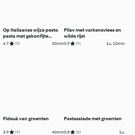
Op Italiaanse wijze pesto
Pilav met varkensvlees en
pasta met gekonfijte
wilde rijst
kerstomaatjes
4.7
(9)
30min
3.9
(9)
1u. 10min
(vegetarisch)
Fideuá van groenten
Pastasalade met groenten
3.9
(9)
40min
3.8
(8)
1u.