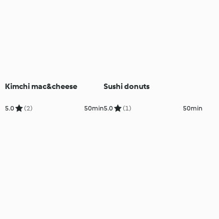
Kimchi mac&cheese
Sushi donuts
5.0
(2)
50min
5.0
(1)
50min