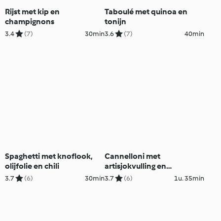
Rijst met kip en
Taboulé met quinoa en
champignons
tonijn
3.4
(7)
30min
3.6
(7)
40min
Spaghetti met knoflook,
Cannelloni met
olijfolie en chili
artisjokvulling en
tomatensaus
3.7
(6)
30min
3.7
(6)
1u. 35min