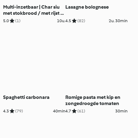
Multi-inzetbaar | Char siu
Lasagne bolognese
met stokbrood / met rijst /
met noedelsoep
5.0
(1)
10u.
4.5
(82)
2u. 30min
Spaghetti carbonara
Romige pasta met kip en
zongedroogde tomaten
4.3
(79)
40min
4.7
(61)
30min