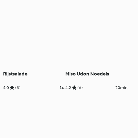
Rijstsalade
Miso Udon Noedels
4.0
(8)
1u.
4.2
(6)
20min