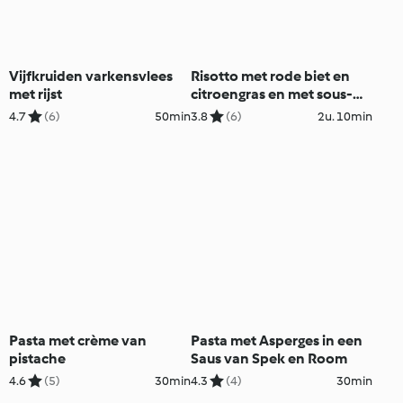
Vijfkruiden varkensvlees
Risotto met rode biet en
met rijst
citroengras en met sous-
vide kabeljauw
4.7
(6)
50min
3.8
(6)
2u. 10min
Pasta met crème van
Pasta met Asperges in een
pistache
Saus van Spek en Room
4.6
(5)
30min
4.3
(4)
30min