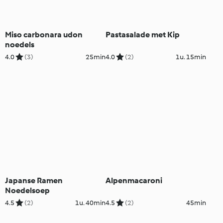
Miso carbonara udon
Pastasalade met Kip
noedels
4.0
(3)
25min
4.0
(2)
1u. 15min
Japanse Ramen
Alpenmacaroni
Noedelsoep
4.5
(2)
1u. 40min
4.5
(2)
45min