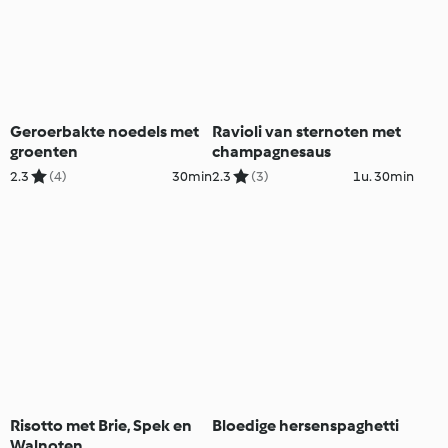
Geroerbakte noedels met
Ravioli van sternoten met
groenten
champagnesaus
2.3
(4)
30min
2.3
(3)
1u. 30min
Risotto met Brie, Spek en
Bloedige hersenspaghetti
Walnoten