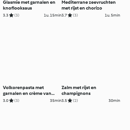
Glasmie met garnalen en
Mediterrane zeevruchten
knoflooksaus
met rijst en chorizo
3.3
(3)
1u. 15min
3.7
(3)
1u. 5min
Volkorenpasta met
Zalm met rijst en
garnalen en crème van
champignons
kikkererwten
3.0
(3)
35min
3.5
(2)
30min