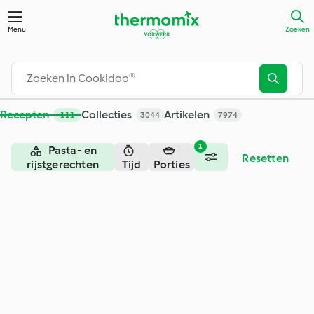
Zoeken - Cookidoo® – het officiële Thermomix®-receptenpla
Menu
Zoeken
Recepten
Collecties
Artikelen
111
3044
7974
1
Pasta- en
Resetten
rijstgerechten
Tijd
Porties