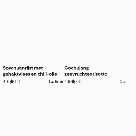
Szechuanrijst met
Gochujang
gehaktvlees en chili-olie
zeevruchtenrisotto
4.5
(4)
1u. 5min
4.5
(4)
1u.