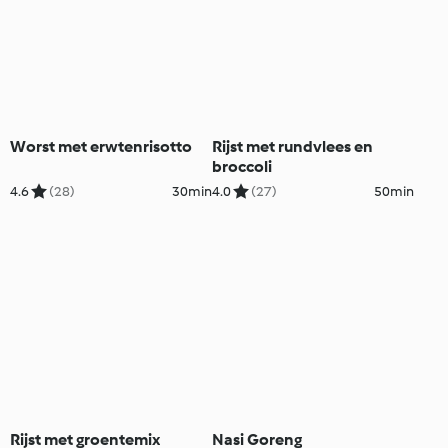
Worst met erwtenrisotto
Rijst met rundvlees en
broccoli
4.6
(28)
30min
4.0
(27)
50min
Rijst met groentemix
Nasi Goreng