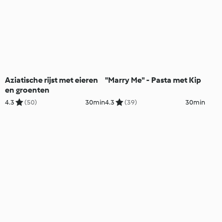
Aziatische rijst met eieren
"Marry Me" - Pasta met Kip
en groenten
4.3
(50)
30min
4.3
(39)
30min