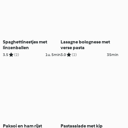
Spaghettinestjes met
Lasagne bolognese met
linzenballen
verse pasta
3.5
(2)
1u. 5min
3.0
(2)
35min
Paksoi en ham rijst
Pastasalade met kip