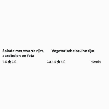
Salade met zwarte rijst,
Vegetarische bruine rijst
aardbeien en feta
4.5
(2)
1u.
4.5
(2)
40min