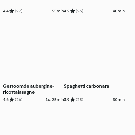
4.4
(27)
55min
4.2
(26)
40min
Gestoomde aubergine-
Spaghetti carbonara
ricottalasagne
4.6
(26)
1u. 25min
3.9
(25)
30min