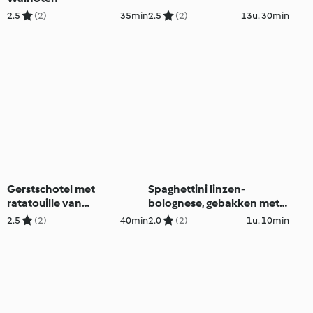
2.5
(2)
35min
2.5
(2)
13u. 30min
Gerstschotel met
Spaghettini linzen-
ratatouille van
bolognese, gebakken met
zomergroenten
salami
2.5
(2)
40min
2.0
(2)
1u. 10min