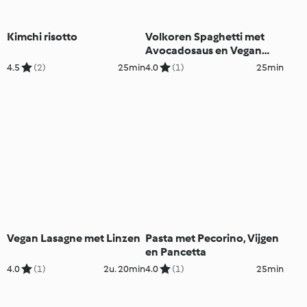
Kimchi risotto
Volkoren Spaghetti met
Avocadosaus en Vegan
'Parmezaanse Kaas'
4.5
(2)
25min
4.0
(1)
25min
Vegan Lasagne met Linzen
Pasta met Pecorino, Vijgen
en Pancetta
4.0
(1)
2u. 20min
4.0
(1)
25min