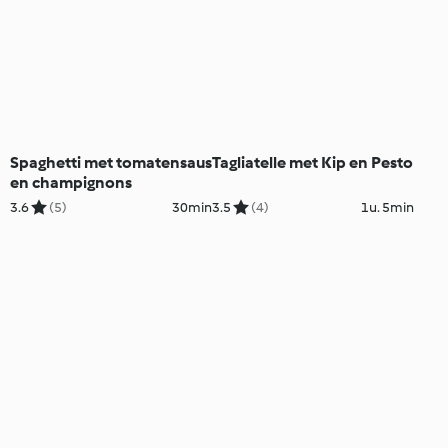
Spaghetti met tomatensaus
Tagliatelle met Kip en Pesto
en champignons
3.6
(5)
30min
3.5
(4)
1u. 5min