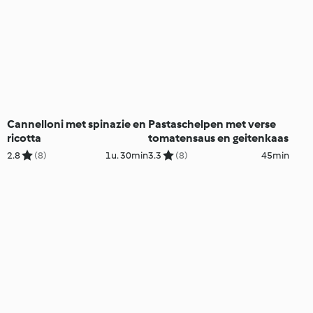
Cannelloni met spinazie en
Pastaschelpen met verse
ricotta
tomatensaus en geitenkaas
2.8
(8)
1u. 30min
3.3
(8)
45min