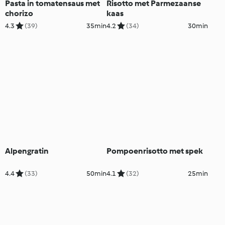
Pasta in tomatensaus met
Risotto met Parmezaanse
chorizo
kaas
4.3
(39)
35min
4.2
(34)
30min
Alpengratin
Pompoenrisotto met spek
4.4
(33)
50min
4.1
(32)
25min