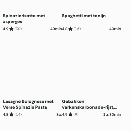
Spinazierisotto met
Spaghetti met tonijn
asperges
4.9
(30)
40min
4.8
(16)
40min
Lasagne Bolognese met
Gebakken
Verse Spinazie Pasta
varkenskarbonade-rijst,
Hong Kong-stijl
4.8
(14)
3u.
4.9
(9)
1u. 30min