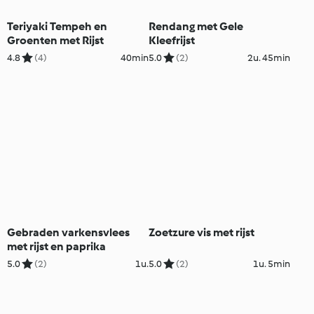
Teriyaki Tempeh en
Rendang met Gele
Groenten met Rijst
Kleefrijst
4.8
(4)
40min
5.0
(2)
2u. 45min
Gebraden varkensvlees
Zoetzure vis met rijst
met rijst en paprika
5.0
(2)
1u.
5.0
(2)
1u. 5min