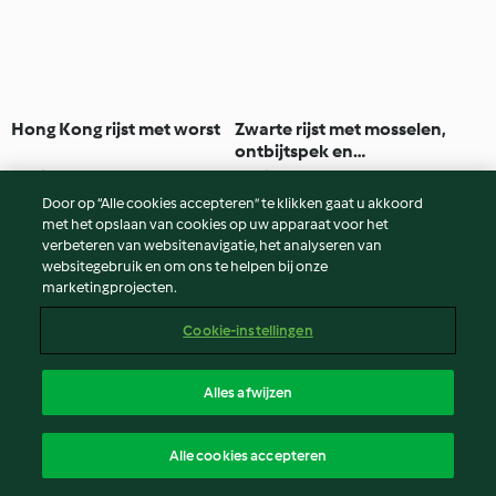
Hong Kong rijst met worst
Zwarte rijst met mosselen,
ontbijtspek en
kerstomaten
2.0
(1)
55min
2.0
(1)
50min
Door op “Alle cookies accepteren” te klikken gaat u akkoord
met het opslaan van cookies op uw apparaat voor het
verbeteren van websitenavigatie, het analyseren van
websitegebruik en om ons te helpen bij onze
marketingprojecten.
Cookie-instellingen
Alles afwijzen
Risotto met
Romige Pasta Risottata met
Alle cookies accepteren
eekhoorntjesbrood
Pompoen, Scamorza en