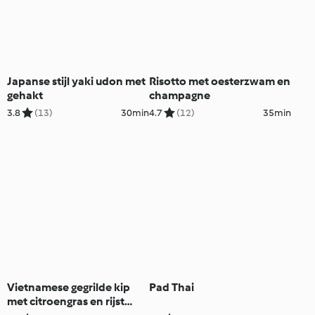
Japanse stijl yaki udon met
Risotto met oesterzwam en
gehakt
champagne
3.8
(13)
30min
4.7
(12)
35min
Vietnamese gegrilde kip
Pad Thai
met citroengras en rijst