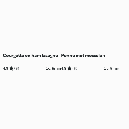
Courgette en ham lasagne
Penne met mosselen
4.8
(5)
1u. 5min
4.8
(5)
1u. 5min