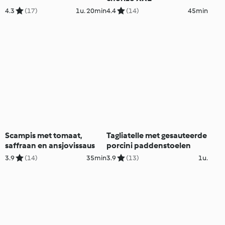
4.3
(17)
1u. 20min
4.4
(14)
45min
Scampis met tomaat,
Tagliatelle met gesauteerde
saffraan en ansjovissaus
porcini paddenstoelen
3.9
(14)
35min
3.9
(13)
1u.