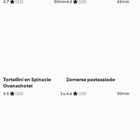
(glutenvrij)
4.7
(12)
30min
4.4
(10)
45min
Tortellini en Spinazie
Zomerse pastasalade
Ovenschotel
4.5
(10)
1u.
4.6
(10)
30min