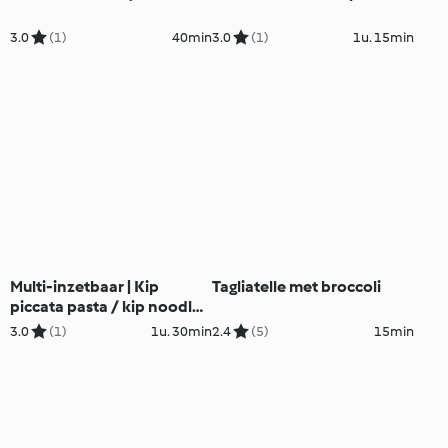
3.0
(1)
40min
3.0
(1)
1u. 15min
Multi-inzetbaar | Kip
Tagliatelle met broccoli
piccata pasta / kip noodle
salade / kip couscous
3.0
(1)
1u. 30min
2.4
(5)
15min
salade