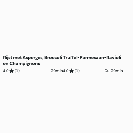
Rijst met Asperges, Broccoli
Truffel-Parmesaan-Ravioli
en Champignons
4.0
(1)
30min
4.0
(1)
3u. 30min