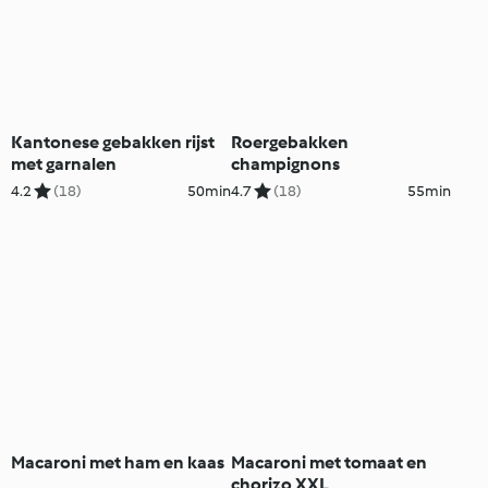
Kantonese gebakken rijst
Roergebakken
met garnalen
champignons
4.2
(18)
50min
4.7
(18)
55min
Macaroni met ham en kaas
Macaroni met tomaat en
chorizo XXL