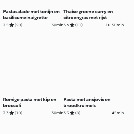
Pastasalade met tonijn en
Thaise groene curry en
basilicumvinaigrette
citroengras met rijst
3.5
(20)
30min
3.6
(11)
1u. 50min
Romige pasta met kip en
Pasta met ansjovis en
broccoli
broodkruimels
3.3
(10)
30min
3.3
(8)
45min