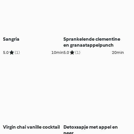
Sangria
Sprankelende clementine
en granaatappelpunch
5.0
(1)
10min
5.0
(1)
20min
Virgin chai vanille cocktail
Detoxsapje met appel en
peer