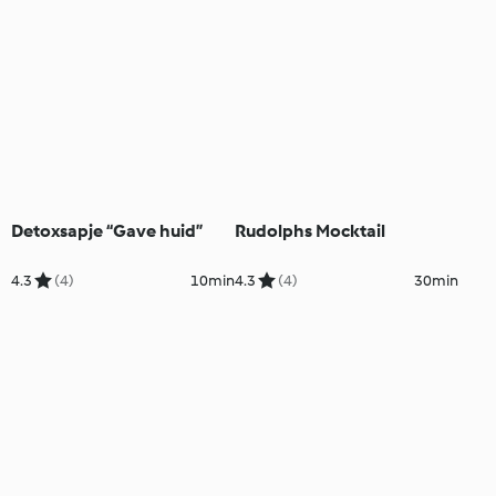
Detoxsapje “Gave huid”
Rudolphs Mocktail
4.3
(4)
10min
4.3
(4)
30min