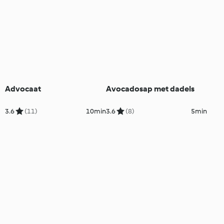
Advocaat
Avocadosap met dadels
3.6
(11)
10min
3.6
(8)
5min