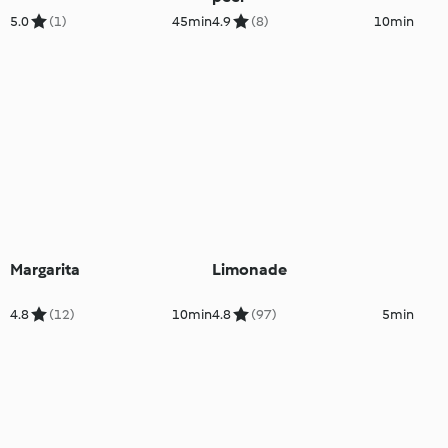
5.0
(1)
45min
4.9
(8)
10min
Margarita
Limonade
4.8
(12)
10min
4.8
(97)
5min