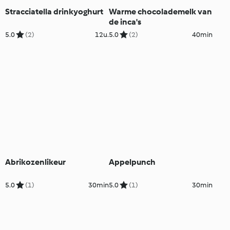
Stracciatella drinkyoghurt
Warme chocolademelk van
de inca's
5.0
(2)
12u.
5.0
(2)
40min
Abrikozenlikeur
Appelpunch
5.0
(1)
30min
5.0
(1)
30min