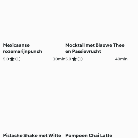
Mexicaanse
Mocktail met Blauwe Thee
rozemarijnpunch
en Passievrucht
5.0
(1)
10min
5.0
(1)
40min
Pistache Shake met Witte
Pompoen Chai Latte