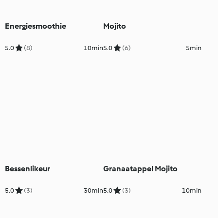
Energiesmoothie
Mojito
5.0
(8)
10min
5.0
(6)
5min
Bessenlikeur
Granaatappel Mojito
5.0
(3)
30min
5.0
(3)
10min