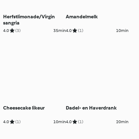
Herfstlimonade/Virgin
Amandelmelk
sangria
4.0
(3)
35min
4.0
(1)
10min
Cheesecake likeur
Dadel- en Haverdrank
4.0
(1)
10min
4.0
(1)
20min