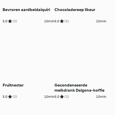
Bevroren aardbeidaiquiri
Chocoladereep likeur
5.0
(2)
10min
5.0
(2)
15min
Fruitnectar
Gecondenseerde
melkdrank Dalgona-koffie
5.0
(2)
10min
5.0
(2)
10min