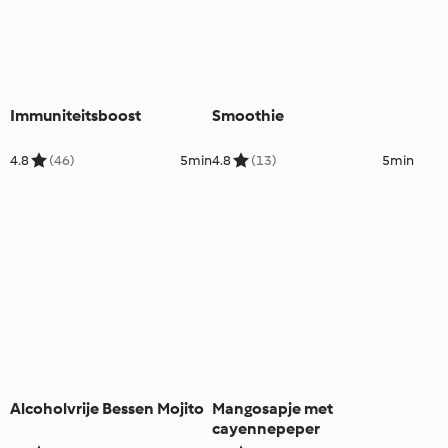
Immuniteitsboost
Smoothie
4.8
(46)
5min
4.8
(13)
5min
Alcoholvrije Bessen Mojito
Mangosapje met
cayennepeper