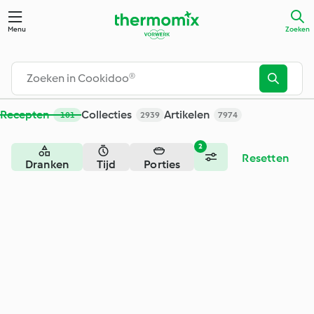
Zoeken - Cookidoo® – het officiële Thermomix®-receptenpla
Menu
Zoeken
Recepten
Collecties
Artikelen
101
2939
7974
2
Resetten
Dranken
Tijd
Porties