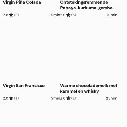
Virgin Piña Colada
Ontstekingsremmende
Papaya-kurkuma-gember-
chia smoothie
2.6
(5)
15min
2.0
(3)
10min
Virgin San Francisco
Warme chocolademelk met
karamel en whisky
2.0
(1)
5min
1.0
(1)
25min