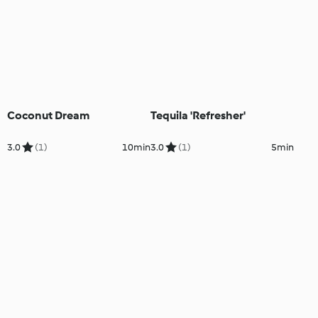
Coconut Dream
Tequila 'Refresher'
3.0
(1)
10min
3.0
(1)
5min