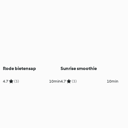
Rode bietensap
Sunrise smoothie
4.7
(3)
10min
4.7
(3)
10min