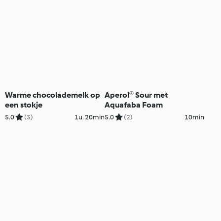
Warme chocolademelk op
Aperol® Sour met
een stokje
Aquafaba Foam
5.0
(3)
1u. 20min
5.0
(2)
10min