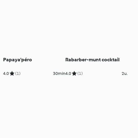
Papaya'péro
Rabarber-munt cocktail
4.0
(1)
30min
4.0
(1)
2u.