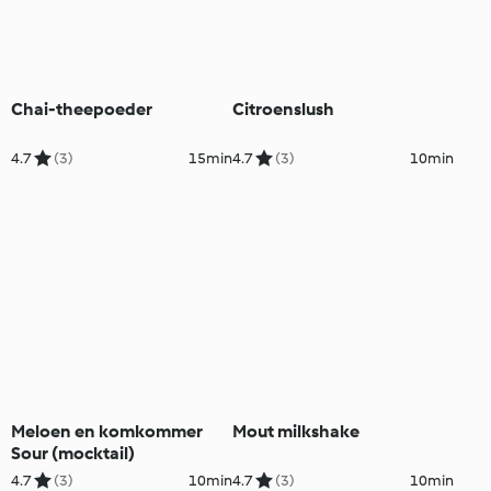
Chai-theepoeder
Citroenslush
4.7
(3)
15min
4.7
(3)
10min
Meloen en komkommer
Mout milkshake
Sour (mocktail)
4.7
(3)
10min
4.7
(3)
10min