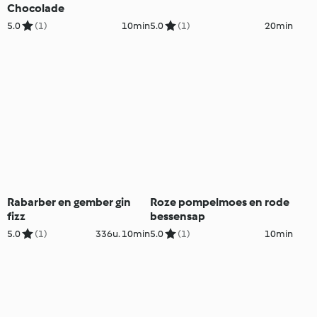
Chocolade
5.0
(1)
10min
5.0
(1)
20min
Rabarber en gember gin
Roze pompelmoes en rode
fizz
bessensap
5.0
(1)
336u. 10min
5.0
(1)
10min