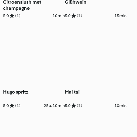
Citroenslush met
Glühwein
champagne
5.0
(1)
10min
5.0
(1)
15min
Hugo spritz
Mai tai
5.0
(1)
25u. 10min
5.0
(1)
10min