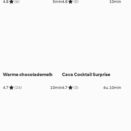
4.8
(6)
5min
4.8
(5)
10min
Warme chocolademelk
Cava Cocktail Surprise
4.7
(24)
10min
4.7
(3)
4u. 10min