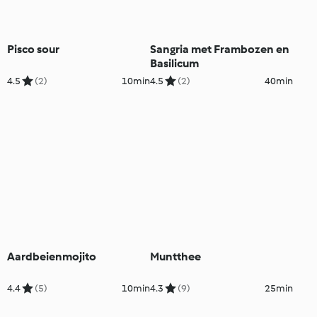
Pisco sour
Sangria met Frambozen en
Basilicum
4.5
(2)
10min
4.5
(2)
40min
Aardbeienmojito
Muntthee
4.4
(5)
10min
4.3
(9)
25min