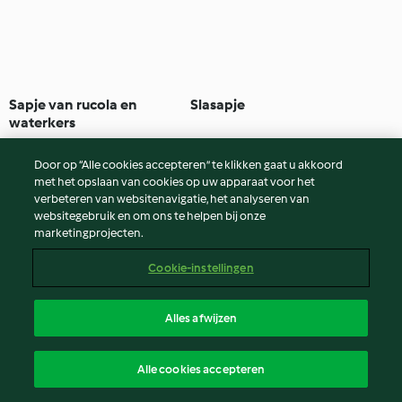
Sapje van rucola en
Slasapje
waterkers
Geen beoordelingen
Geen beoordelingen
Door op “Alle cookies accepteren” te klikken gaat u akkoord
met het opslaan van cookies op uw apparaat voor het
verbeteren van websitenavigatie, het analyseren van
websitegebruik en om ons te helpen bij onze
marketingprojecten.
Cookie-instellingen
Alles afwijzen
Sojamelk en gestoomde
Veen- en vlierbessen
Alle cookies accepteren
broodjes
punch