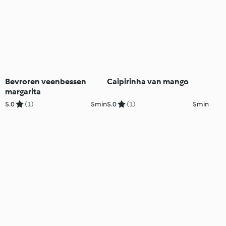
Bevroren veenbessen
Caipirinha van mango
margarita
5.0
(1)
5min
5.0
(1)
5min