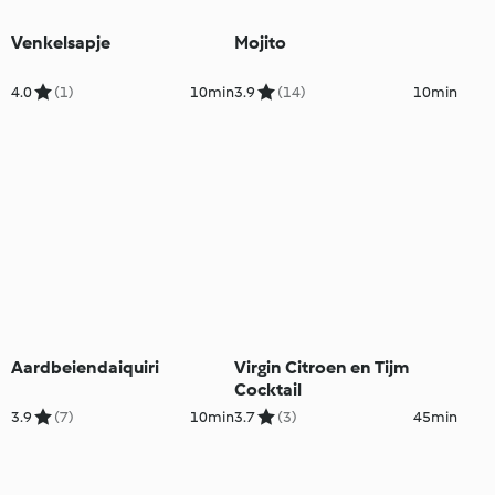
Venkelsapje
Mojito
4.0
(1)
10min
3.9
(14)
10min
Aardbeiendaiquiri
Virgin Citroen en Tijm
Cocktail
3.9
(7)
10min
3.7
(3)
45min