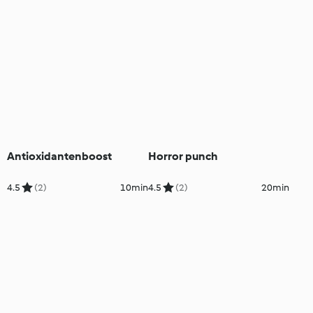
Antioxidantenboost
Horror punch
4.5
(2)
10min
4.5
(2)
20min