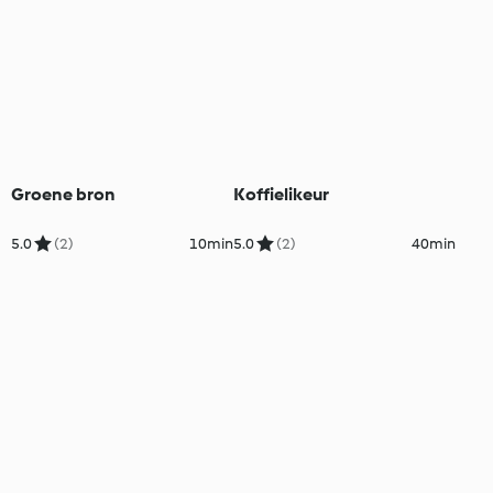
Groene bron
Koffielikeur
5.0
(2)
10min
5.0
(2)
40min