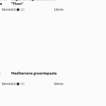
de
"Thon"
55min
5.0
(2)
15min
a
Mediterrane groentepasta
30min
5.0
(3)
30min