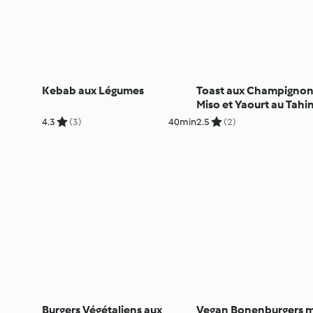
Kebab aux Légumes
Toast aux Champignon
Miso et Yaourt au Tahin
4.3
(3)
40min
2.5
(2)
Burgers Végétaliens aux
Vegan Bonenburgers 