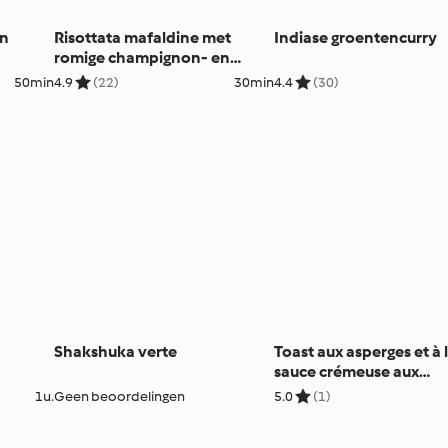
en
Risottata mafaldine met
Indiase groentencurry
romige champignon- en
tomatensaus
50min
4.9
(22)
30min
4.4
(30)
Shakshuka verte
Toast aux asperges et à 
sauce crémeuse aux
champignons
1u.
Geen beoordelingen
5.0
(1)