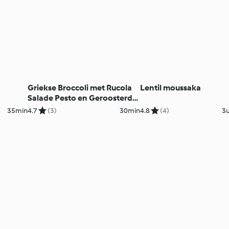
Griekse Broccoli met Rucola
Lentil moussaka
Salade Pesto en Geroosterde
Citroen
35min
4.7
(3)
30min
4.8
(4)
3u