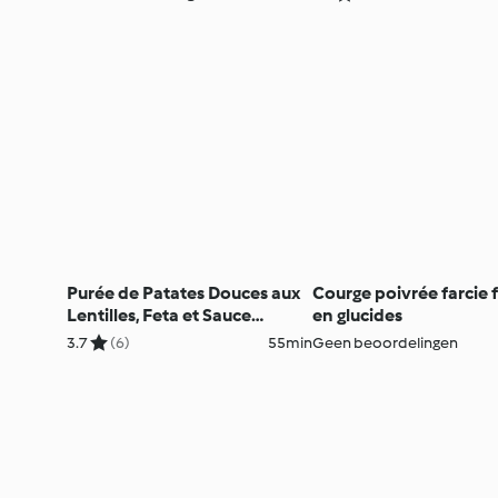
Purée de Patates Douces aux
Courge poivrée farcie f
Lentilles, Feta et Sauce
en glucides
Balsamique à l'Oignon
3.7
(6)
55min
Geen beoordelingen