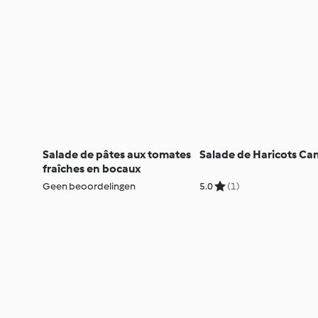
Salade de pâtes aux tomates
Salade de Haricots Can
fraîches en bocaux
Geen beoordelingen
5.0
(1)