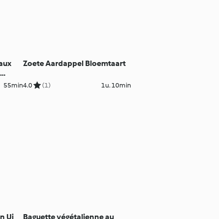
 aux
Zoete Aardappel Bloemtaart
e
55min
4.0
(1)
1u. 10min
n Ui
Baguette végétalienne au