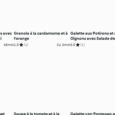
s avec
Granola à la cardamome et à
Galette aux Potirons et
i
l'orange
Oignons avec Salade d
Choux d'Automne
45min
1.0
(1)
2u. 5min
5.0
(1)
met
Soupe à la tomate et à la
Galette van Pompoen e