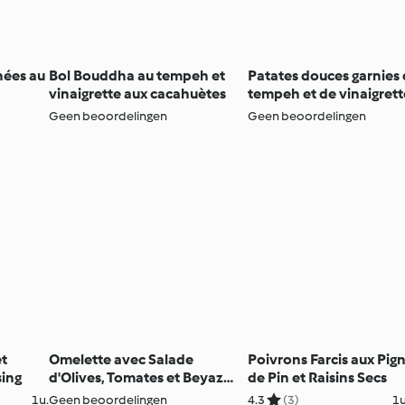
hées au
Bol Bouddha au tempeh et
Patates douces garnies
vinaigrette aux cacahuètes
tempeh et de vinaigrett
tahini
Geen beoordelingen
Geen beoordelingen
t
Omelette avec Salade
Poivrons Farcis aux Pig
ing
d'Olives, Tomates et Beyaz
de Pin et Raisins Secs
Peynir
1u.
Geen beoordelingen
4.3
(3)
1u