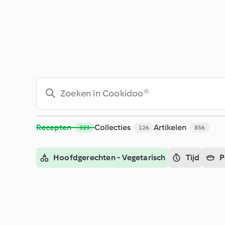
Zoeken - Cookidoo® – het officiële Thermomix®-receptenpla
Recepten
Collecties
Artikelen
323
126
856
Hoofdgerechten - Vegetarisch
Tijd
P