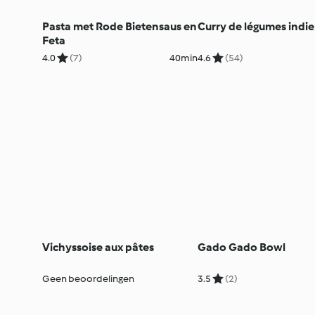
Pasta met Rode Bietensaus en
Curry de légumes indi
Feta
4.0
(7)
40min
4.6
(54)
Vichyssoise aux pâtes
Gado Gado Bowl
Geen beoordelingen
3.5
(2)