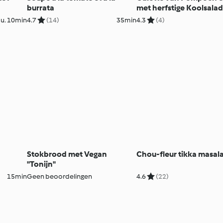
burrata
met herfstige Koolsala
u. 10min
4.7
(14)
35min
4.3
(4)
Stokbrood met Vegan
Chou-fleur tikka masal
"Tonijn"
15min
Geen beoordelingen
4.6
(22)