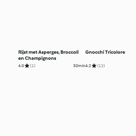
Rijst met Asperges, Broccoli
Gnocchi Tricolore
en Champignons
4.0
(1)
30min
4.2
(12)