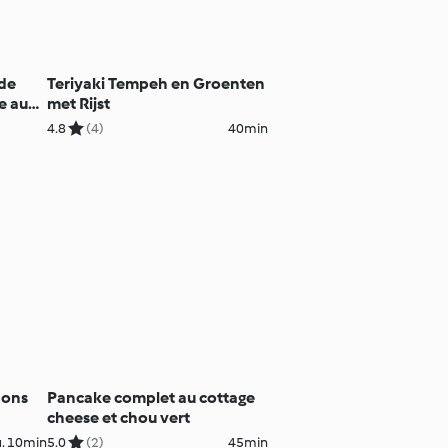
 de
Teriyaki Tempeh en Groenten
e au
met Rijst
4.8
(4)
40min
nons
Pancake complet au cottage
cheese et chou vert
. 10min
5.0
(2)
45min