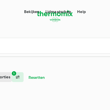
tform
Bekijken
Lidmaatschap
Help
1
orties
Resetten