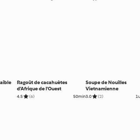
aible
Ragoût de cacahuètes
Soupe de Nouilles
d'Afrique de l'Ouest
Vietnamienne
4.5
(6)
50min
3.0
(2)
1u