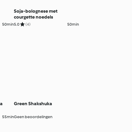
Soja-bolognese met
courgette noedels
50min
5.0
(4)
50min
la
Green Shakshuka
55min
Geen beoordelingen