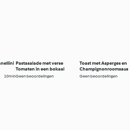
nellini
Pastasalade met verse
Toast met Asperges en
Tomaten in een bokaal
Champignonroomsaus
10min
Geen beoordelingen
Geen beoordelingen