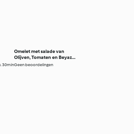
Omelet met salade van
Olijven, Tomaten en Beyaz
Peynir
. 30min
Geen beoordelingen