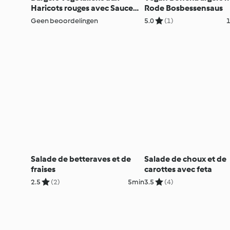
Haricots rouges avec Sauce
Rode Bosbessensaus
aux Airelles rouges
Geen beoordelingen
5.0
(1)
1
Salade de betteraves et de
Salade de choux et de
fraises
carottes avec feta
2.5
(2)
5min
3.5
(4)