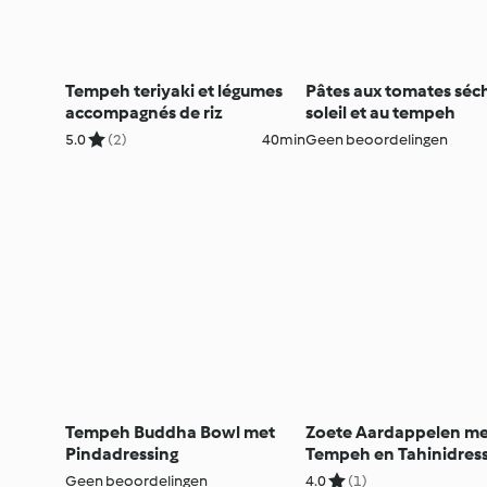
Tempeh teriyaki et légumes
Pâtes aux tomates séc
accompagnés de riz
soleil et au tempeh
5.0
(2)
40min
Geen beoordelingen
Tempeh Buddha Bowl met
Zoete Aardappelen me
Pindadressing
Tempeh en Tahinidress
Geen beoordelingen
4.0
(1)