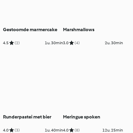
Gestoomde marmercake
Marshmallows
4.5
(2)
1u. 30min
3.0
(4)
2u. 30min
Runderpastei met bier
Meringue spoken
4.0
(3)
1u. 40min
4.0
(8)
12u. 25min