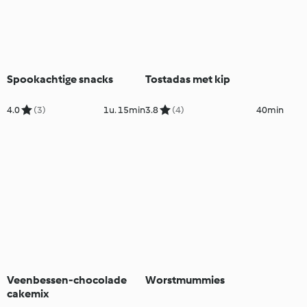
Spookachtige snacks
Tostadas met kip
4.0
(3)
1u. 15min
3.8
(4)
40min
Veenbessen-chocolade
Worstmummies
cakemix