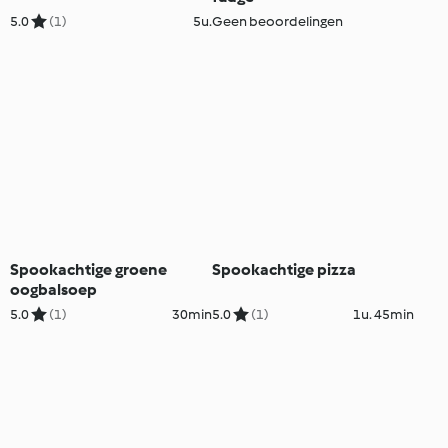
5.0
(1)
5u.
Geen beoordelingen
Spookachtige groene
Spookachtige pizza
oogbalsoep
5.0
(1)
30min
5.0
(1)
1u. 45min