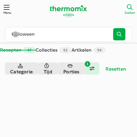
Zoeken - Cookidoo® – het officiële Thermomix®-receptenpla
Menu
Zoeken
Recepten
Collecties
Artikelen
47
52
94
1
Resetten
Categorie
Tijd
Porties