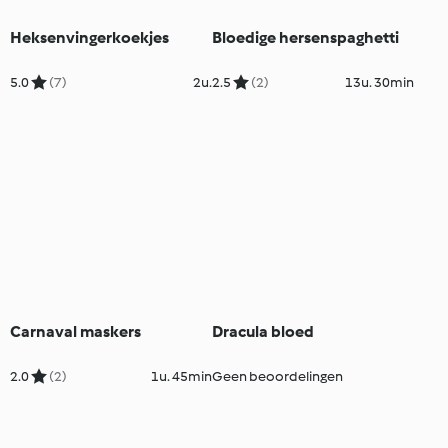
Heksenvingerkoekjes
Bloedige hersenspaghetti
5.0
(7)
2u.
2.5
(2)
13u. 30min
Carnaval maskers
Dracula bloed
2.0
(2)
1u. 45min
Geen beoordelingen