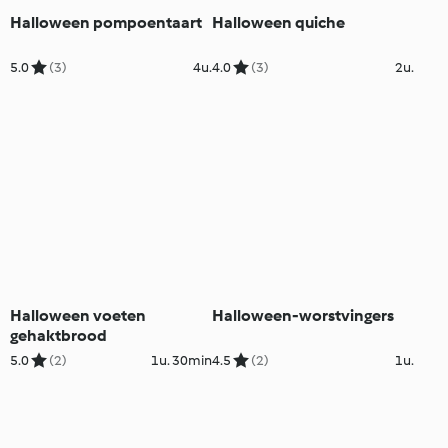
Halloween pompoentaart
Halloween quiche
5.0
(3)
4u.
4.0
(3)
2u.
Halloween voeten
Halloween-worstvingers
gehaktbrood
5.0
(2)
1u. 30min
4.5
(2)
1u.