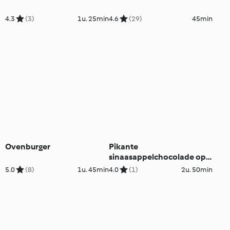
4.3
(3)
1u. 25min
4.6
(29)
45min
Ovenburger
Pikante
sinaasappelchocolade op
een stokje
5.0
(8)
1u. 45min
4.0
(1)
2u. 50min