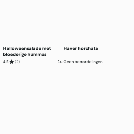
Halloweensalade met
Haver horchata
bloederige hummus
4.5
(2)
1u.
Geen beoordelingen