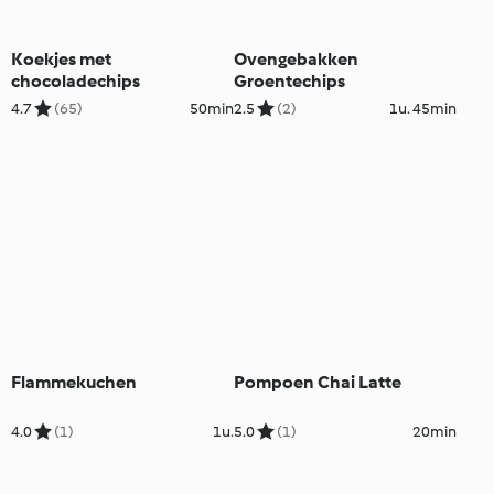
Koekjes met
Ovengebakken
chocoladechips
Groentechips
4.7
(65)
50min
2.5
(2)
1u. 45min
Flammekuchen
Pompoen Chai Latte
4.0
(1)
1u.
5.0
(1)
20min