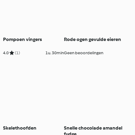
Pompoen vingers
Rode ogen gevulde eieren
4.0
(1)
1u. 30min
Geen beoordelingen
Skelethoofden
Snelle chocolade amandel
fudge