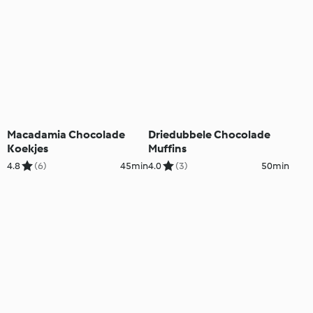
Macadamia Chocolade
Driedubbele Chocolade
Koekjes
Muffins
4.8
(6)
45min
4.0
(3)
50min