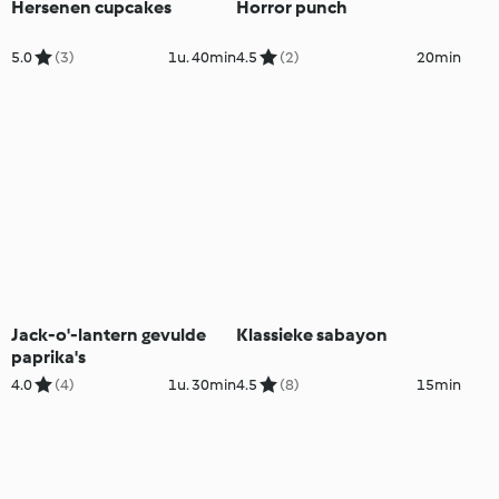
Hersenen cupcakes
Horror punch
5.0
(3)
1u. 40min
4.5
(2)
20min
Jack-o'-lantern gevulde
Klassieke sabayon
paprika's
4.0
(4)
1u. 30min
4.5
(8)
15min