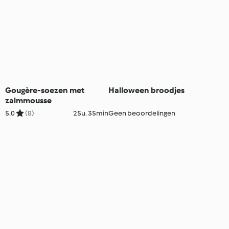
Gougère-soezen met
Halloween broodjes
zalmmousse
5.0
(8)
25u. 35min
Geen beoordelingen