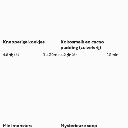
Knapperige koekjes
Kokosmelk en cacao
pudding (zuivelvrij)
4.8
(6)
1u. 30min
4.2
(6)
15min
Mini monsters
Mysterieuze soep