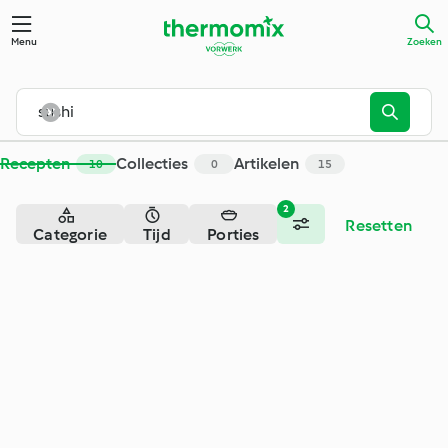
Menu
Zoeken
Recepten
Collecties
Artikelen
10
0
15
2
Resetten
Categorie
Tijd
Porties