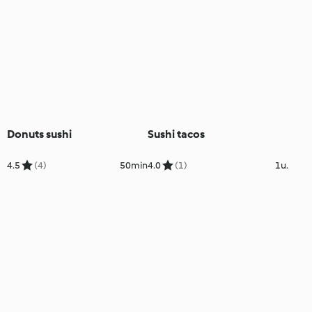
Donuts sushi
Sushi tacos
4.5
(4)
50min
4.0
(1)
1u.