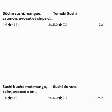
Bûche sushi, mangue,
Temaki Sushi
saumon, avocat et chips de
gingembre
4.9
(18)
2u.
5.0
(1)
1u.
Sushi buche met mango,
Sushi donuts
zalm, avocado en
gemberchips
5.0
(1)
2u.
5.0
(1)
50min