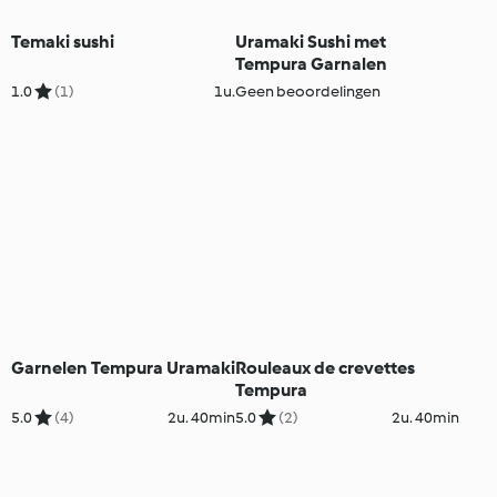
Temaki sushi
Uramaki Sushi met
Tempura Garnalen
1.0
(1)
1u.
Geen beoordelingen
Garnelen Tempura Uramaki
Rouleaux de crevettes
Tempura
5.0
(4)
2u. 40min
5.0
(2)
2u. 40min