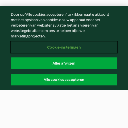
Door op “Alle cookies accepteren” te klikken gaat u akkoord
met het opslaan van cookies op uw apparaat voor het
verbeteren van websitenavigatie, het analyseren van
websitegebruik en om ons te helpen bij onze
marketingprojecten.
Cookie-instellingen
Alles afwijzen
Alle cookies accepteren
© Copyright 2026
Gebruiksvoorwaarden
Privacybeleid
Disclaimer