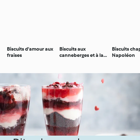
Biscuits d'amour aux
Biscuits aux
Biscuits ch
fraises
canneberges et à la
Napoléon
betterave rouge