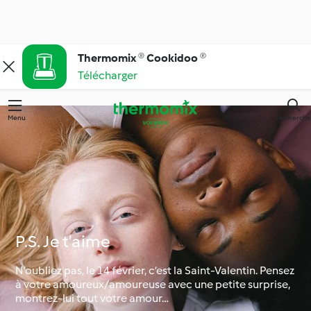
Thermomix ® Cookidoo ®
Télécharger
Menu
Recherche
P.S. Je t’aime
N’oubliez pas, le 14 février, c’est la Saint-Valentin. Pensez
à votre amoureux/amoureuse avec une petite surprise,
montrez-lui tout votre amour…