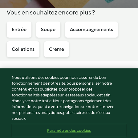
Vous en souhaitez encore plus ?
Entrée
Soupe
Accompagnements
Collations
Creme
Nous utilisons des cookies pour nous assurer du bon
fonctionnement de notre site, pour personnaliser notre
© Copyright 2026
contenu et nos publicités, pour proposer des
fonctionnalités adaptées sur les réseaux sociaux et afin
Conditions d'utilisation
d’analyser notre trafic. Nous partageons également des
Politique de confidentialité
informations quant à votre navigation sur notre site avec
Non-responsabilité
nos partenaires analytiques, publicitaires et de réseaux
sociaux.
Mentions légales
Cookies
Paramètres des cookies
Contenu du rapport