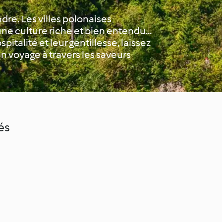
dre. Les villes polonaises
ne culture riche et bien entendu…
italité et leur gentillesse, laissez
un voyage à travers les saveurs
és