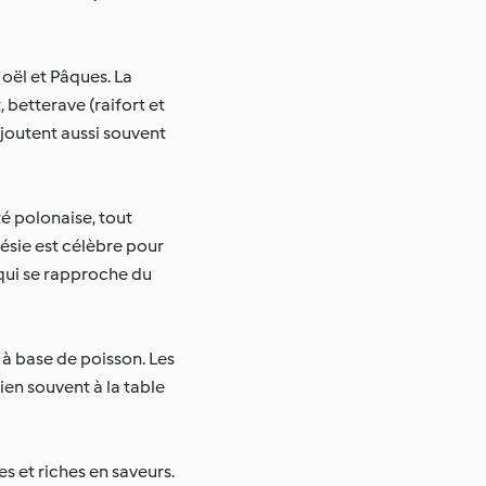
oël et Pâques. La
 betterave (raifort et
ajoutent aussi souvent
té polonaise, tout
lésie est célèbre pour
 qui se rapproche du
s à base de poisson. Les
ien souvent à la table
es et riches en saveurs.