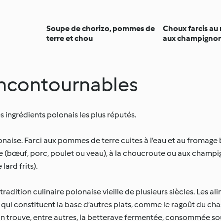
Soupe de chorizo, pommes de
Choux farcis au 
terre et chou
aux champigno
incontournables
es ingrédients polonais les plus réputés.
olonaise. Farci aux pommes de terre cuites à l’eau et au fromage b
iande (bœuf, porc, poulet ou veau), à la choucroute ou aux champig
ard frits).
radition culinaire polonaise vieille de plusieurs siècles. Les a
, qui constituent la base d’autres plats, comme le ragoût du c
on trouve, entre autres, la betterave fermentée, consommée sou