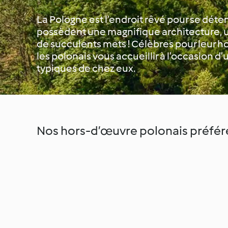
La Pologne est l’endroit rêvé pour se déten
possèdent une magnifique architecture, u
de succulents mets ! Célèbres pour leur hosp
les polonais vous accueillir à l’occasion d’
typiques de chez eux.
Nos hors-d’œuvre polonais préfér