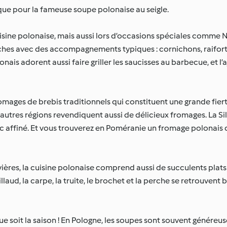
n que pour la fameuse soupe polonaise au seigle.
isine polonaise, mais aussi lors d’occasions spéciales comme N
ches avec des accompagnements typiques : cornichons, raifort,
nais adorent aussi faire griller les saucisses au barbecue, et l’
omages de brebis traditionnels qui constituent une grande fier
 autres régions revendiquent aussi de délicieux fromages. La Si
anc affiné. Et vous trouverez en Poméranie un fromage polonais
rivières, la cuisine polonaise comprend aussi de succulents plat
aud, la carpe, la truite, le brochet et la perche se retrouvent b
ue soit la saison ! En Pologne, les soupes sont souvent généreus