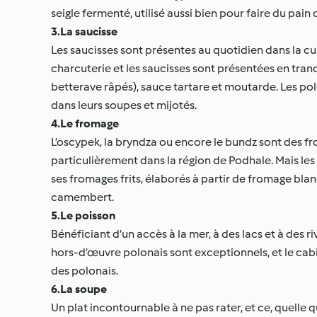
seigle fermenté, utilisé aussi bien pour faire du pai
3.La saucisse
Les saucisses sont présentes au quotidien dans la cu
charcuterie et les saucisses sont présentées en tran
betterave râpés), sauce tartare et moutarde. Les polo
dans leurs soupes et mijotés.
4.Le fromage
L’oscypek, la bryndza ou encore le bundz sont des fr
particulièrement dans la région de Podhale. Mais les
ses fromages frits, élaborés à partir de fromage bl
camembert.
5.Le poisson
Bénéficiant d’un accès à la mer, à des lacs et à des 
hors-d’œuvre polonais sont exceptionnels, et le cabill
des polonais.
6.La soupe
Un plat incontournable à ne pas rater, et ce, quelle q