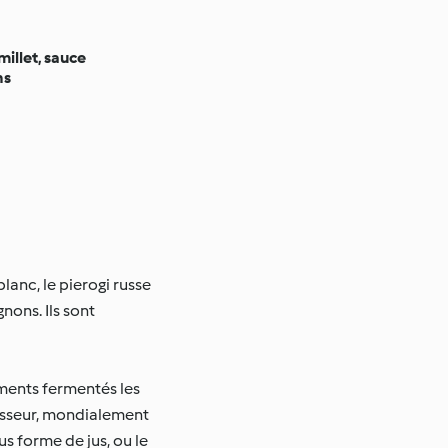
millet, sauce
ns
lanc, le pierogi russe
nons. Ils sont
liments fermentés les
hasseur, mondialement
s forme de jus, ou le