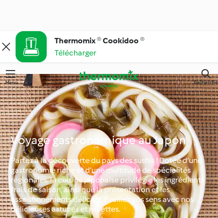
Thermomix ® Cookidoo ®
Télécharger
Menu
Recherche
Voyage gastronomique au Japon
Partez à la découverte du pays des sushis ! Dotée d’une
gastronomie riche et d’une multitude de spécialités
régionales, la cuisine japonaise privilégie les ingrédients
frais de saison, ainsi que la présentation et les
assaisonnements délicats. Éveillez vos sens avec nos
délicieuses astuces et recettes.