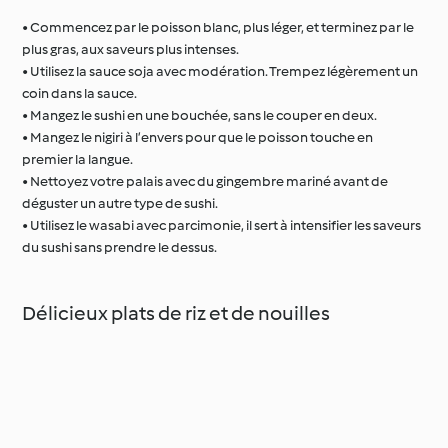
• Commencez par le poisson blanc, plus léger, et terminez par le
plus gras, aux saveurs plus intenses.
• Utilisez la sauce soja avec modération. Trempez légèrement un
coin dans la sauce.
• Mangez le sushi en une bouchée, sans le couper en deux.
• Mangez le nigiri à l’envers pour que le poisson touche en
premier la langue.
• Nettoyez votre palais avec du gingembre mariné avant de
déguster un autre type de sushi.
• Utilisez le wasabi avec parcimonie, il sert à intensifier les saveurs
du sushi sans prendre le dessus.
Délicieux plats de riz et de nouilles