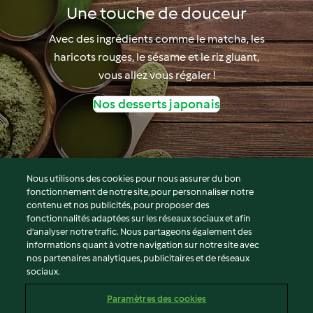
Une touche de douceur
Avec des ingrédients comme le matcha, les
haricots rouges, le sésame et le riz gluant,
vous allez vous régaler !
Nos desserts japonais
Nous utilisons des cookies pour nous assurer du bon
fonctionnement de notre site, pour personnaliser notre
© Copyright 2026
contenu et nos publicités, pour proposer des
fonctionnalités adaptées sur les réseaux sociaux et afin
Conditions d'utilisation
d’analyser notre trafic. Nous partageons également des
Politique de confidentialité
informations quant à votre navigation sur notre site avec
Non-responsabilité
nos partenaires analytiques, publicitaires et de réseaux
sociaux.
Mentions légales
Cookies
Paramètres des cookies
Contenu du rapport