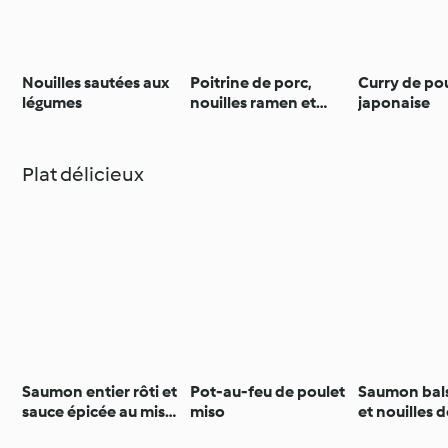
Nouilles sautées aux
Poitrine de porc,
Curry de pou
légumes
nouilles ramen et
japonaise
sauce barbecue
Plat délicieux
Saumon entier rôti et
Pot-au-feu de poulet
Saumon bal
sauce épicée au miso
miso
et nouilles 
et gochujang
courgette