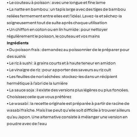
• Le couteau à poisson : avec une longue et fine lame
• La natte en bambou : un tapis large avec des tiges de bambou
reliées fermement entre elles est l’idéal. Lavez-la et séchez-la
soigneusement tout de suite après chaque utilisation
• Un chiffon en coton ou en lin humide : pour nettoyer
régulièrement le poisson, le couteau et vos mains
Ingrédients
• Du poisson frais : demandez au poissonnier de le préparer pour
des sushis
• Le riz à sushi : à grains courts et à haute teneur en amidon
• Le vinaigre de riz : pour apporter des saveurs au riz cuit
• Les feuilles de nori séchées : stockez-les dans un récipient
hermétique à l’abri de la lumière
• La sauce soja : il existe des versions plus légères ou plus foncées.
Choisissez celle que vous préférez
• Le wasabi : la recette originale est préparée à partir de racine de
wasabi fraîche. Mais il se peut qu’elle soit difficile à trouver ailleurs
qu’au Japon. Une alternative consiste à mélanger une version en
poudre avec de l’eau