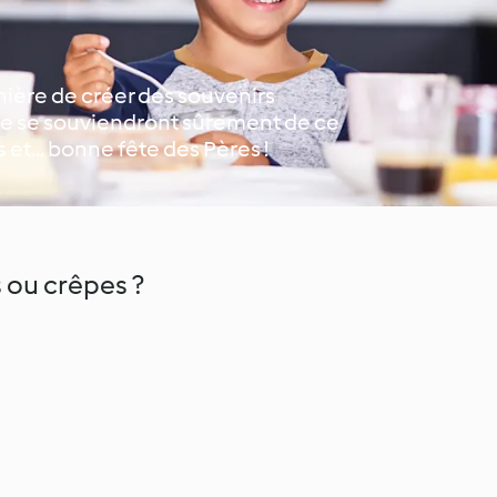
nière de créer des souvenirs
âge se souviendront sûrement de ce
 et… bonne fête des Pères !
 ou crêpes ?