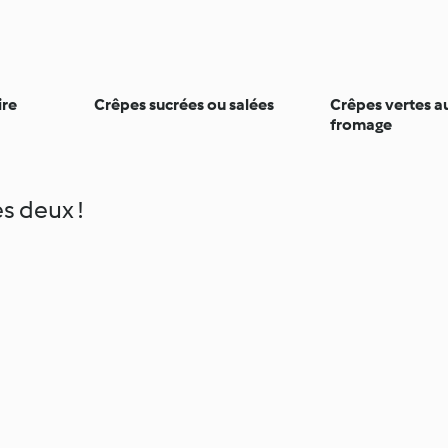
ire
Crêpes sucrées ou salées
Crêpes vertes a
fromage
s deux !