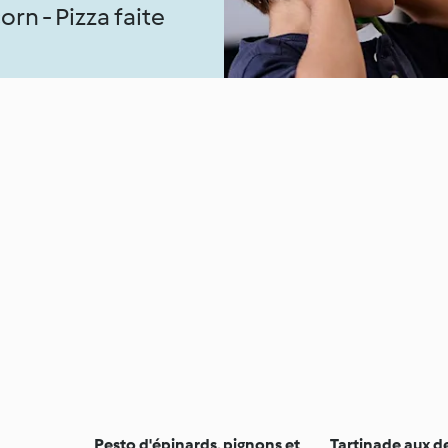
rn - Pizza faite
Pesto d'épinards, pignons et
Tartinade aux d