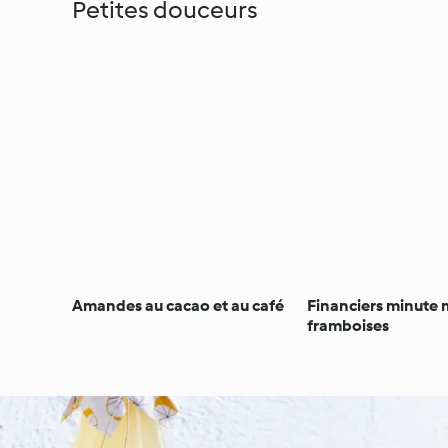
Petites douceurs
Amandes au cacao et au café
Financiers minute m
framboises