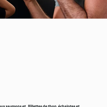
eux saumons et
Rillettes de thon, échalotes et