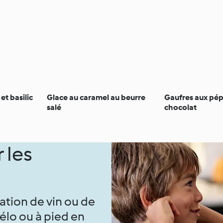
et basilic
Glace au caramel au beurre
Gaufres aux pép
salé
chocolat
 les
ation de vin ou de
élo ou à pied en