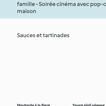
famille - Soirée cinéma avec pop-co
maison
Sauces et tartinades
Moutarde à la figue
Sauce aïoli végane