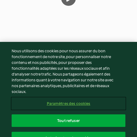
Nous utilisons des cookies pour nous assurer du bon
fonctionnement de notre site, pour personnaliser notre
© Copyright 2026
contenu et nos publicités, pour proposer des
fonctionnalités adaptées sur les réseaux sociaux et afin
Conditions d'utilisation
d’analyser notre trafic. Nous partageons également des
Politique de confidentialité
informations quant à votre navigation sur notre site avec
Non-responsabilité
nos partenaires analytiques, publicitaires et de réseaux
sociaux.
Mentions légales
Cookies
Paramètres des cookies
Contenu du rapport
Résilier le contrat
Tout refuser
Déclaration d'accessibilité