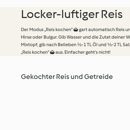
Locker-luftiger Reis
Der Modus „Reis kochen“  gart automatisch Reis u
Hirse oder Bulgur. Gib Wasser und die Zutat deiner Wa
Mixtopf, gib nach Belieben ½-1 TL Öl und ½-2 TL Sa
„Reis kochen“  aus. Einfacher geht‘s nicht!
Gekochter Reis und Getreide