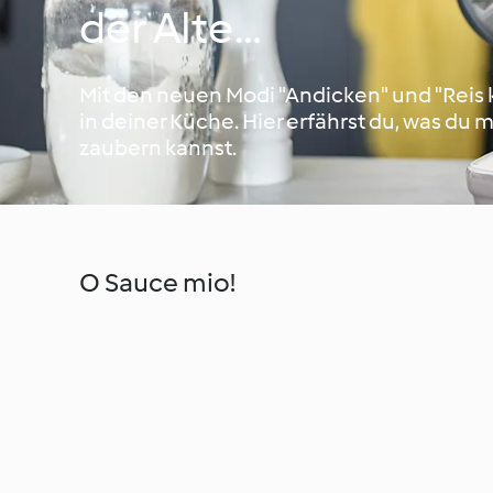
der Alte…
Mit den neuen Modi "Andicken" und "Reis 
in deiner Küche. Hier erfährst du, was du
zaubern kannst.
O Sauce mio!