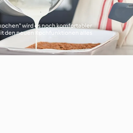
kochen" wird es noch komfortabler
 mit den neuen Kochfunktionen alles