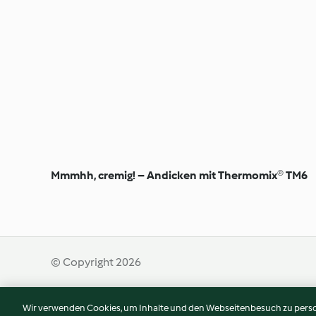
Mmmhh, cremig! – Andicken mit Thermomix® TM6
© Copyright 2026
Wir verwenden Cookies, um Inhalte und den Webseitenbesuch zu person
Nutzungsbedingungen
Datenschutzrichtlinien