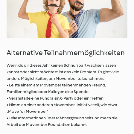
Alternative Teilnahmemöglichkeiten
Wenn du dir dieses Jahr keinen Schnurrbart wachsen lassen
kannst oder nicht möchtest, ist das kein Problem. Es gibt viele
andere Möglichkeiten, am Movember teilzunehmen:
• Leiste einem am Movember teilnehmenden Freund,
Familienmitglied oder Kollegen eine Spende
• Veranstalte eine Fundraising-Party oder ein Treffen
• Nimm an einer anderen Movember-Initiative teil, wie etwa
„Move for Movember“
• Teile Informationen über Männergesundheit und mach die
Arbeit der Movember Foundation bekannt