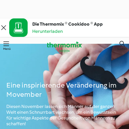
Die Thermomix ® Cookidoo ® App
Herunterladen
Menü
Suchen
Eine inspirierende Veränderung im
Movember
Diesen November lassen sich Männer auf der ganzen
Welt einen Schnurrbart wachsen, um ein Bewusstsein
für wichtige Aspekte der Gesundheit von Männern zu
schaffen!