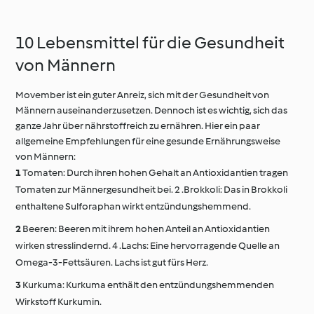
Senf-Sauce
10 Lebensmittel für die Gesundheit
von Männern
Movember ist ein guter Anreiz, sich mit der Gesundheit von
Männern auseinanderzusetzen. Dennoch ist es wichtig, sich das
ganze Jahr über nährstoffreich zu ernähren. Hier ein paar
allgemeine Empfehlungen für eine gesunde Ernährungsweise
von Männern:
Tomaten: Durch ihren hohen Gehalt an Antioxidantien tragen
Tomaten zur Männergesundheit bei. 2 .Brokkoli: Das in Brokkoli
enthaltene Sulforaphan wirkt entzündungshemmend.
Beeren: Beeren mit ihrem hohen Anteil an Antioxidantien
wirken stresslindernd. 4 .Lachs: Eine hervorragende Quelle an
Omega-3-Fettsäuren. Lachs ist gut fürs Herz.
Kurkuma: Kurkuma enthält den entzündungshemmenden
Wirkstoff Kurkumin.