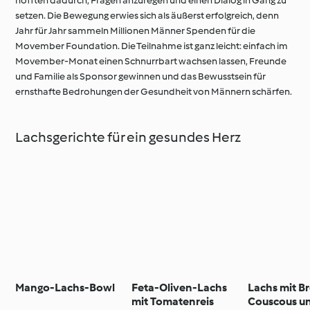
hofften dadurch, Fragen anzuregen und einen Dialog in Gang zu
setzen. Die Bewegung erwies sich als äußerst erfolgreich, denn
Jahr für Jahr sammeln Millionen Männer Spenden für die
Movember Foundation. Die Teilnahme ist ganz leicht: einfach im
Movember-Monat einen Schnurrbart wachsen lassen, Freunde
und Familie als Sponsor gewinnen und das Bewusstsein für
ernsthafte Bedrohungen der Gesundheit von Männern schärfen.
Lachsgerichte für ein gesundes Herz
Mango-Lachs-Bowl
Feta-Oliven-Lachs
Lachs mit Br
mit Tomatenreis
Couscous u