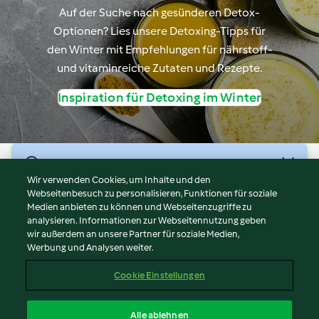
Auf der Suche nach gesünderen Detox-
Optionen? Lies unsere Detoxing-Tipps für
den Winter mit Empfehlungen für nährstoff-
und vitaminreiche Zutaten und Rezepte.
Inspiration für Detoxing im Winter
© Copyright 2026
Wir verwenden Cookies, um Inhalte und den
Webseitenbesuch zu personalisieren, Funktionen für soziale
Nutzungsbedingungen
Medien anbieten zu können und Webseitenzugriffe zu
Datenschutzrichtlinien
analysieren. Informationen zur Webseitennutzung geben
Disclaimer
wir außerdem an unsere Partner für soziale Medien,
Werbung und Analysen weiter.
Impressum
Cookies
Cookie Einstellungen
Bericht Inhalt
Vertrag widerrufen
Alle ablehnen