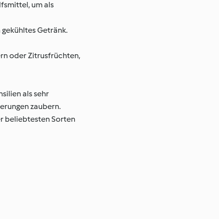
fsmittel, um als
h gekühltes Getränk.
rn oder Zitrusfrüchten,
ilien als sehr
ierungen zaubern.
r beliebtesten Sorten