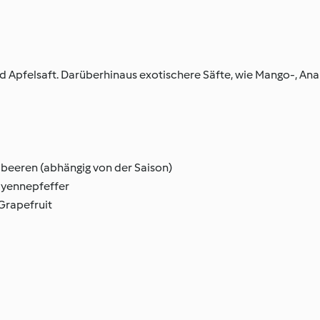
nd Apfelsaft. Darüberhinaus exotischere Säfte, wie Mango-, An
dbeeren (abhängig von der Saison)
ayennepfeffer
 Grapefruit