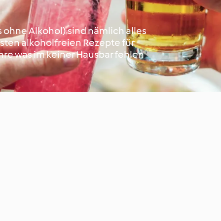
s ohne Alkohol) sind nämlich alles
sten alkoholfreien Rezepte für
hre was im keiner Hausbar fehlen