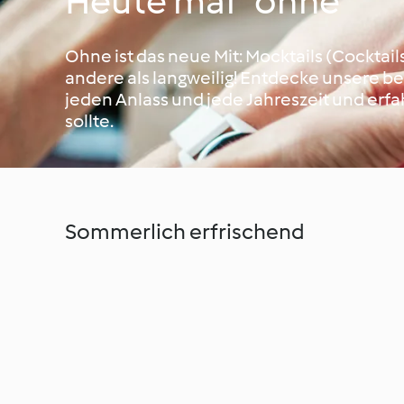
Heute mal "ohne"
Ohne ist das neue Mit: Mocktails (Cocktail
andere als langweilig! Entdecke unsere be
jeden Anlass und jede Jahreszeit und erfa
sollte.
Sommerlich erfrischend