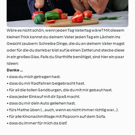
Wäre es nicht schön, wenn jeden Tag Vatertag wäre? Mit diesem
kleinen Trick kannst du deinem Vater jeden Tag ein Lächeln ins
Gesicht zaubern: Schreibe Dinge, die du an deinem Vater magst
oder für die du dankbar bist auf je einen Zettel und stecke diese
in ein großes Glas. Falls du Starthilfe benötigst, sind hier ein paar
Ideen:
Danke …
• dass du mich getragen hast.
• dass du mir Radfahren beigebracht hast.
• für all die tollen Sandburgen, die du mit mir gebaut hast.
• dass jeder Einkauf mit dir Spaß macht.
• dass du mir dein Auto geliehen hast.
• fürs Mathe üben (...auch, wenn es nicht immer richtig war...).
• für alle Kinonachmittage mit Popcorn auf dem Sofa.
• dass du immer für mich da bist!