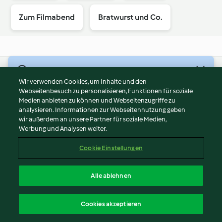
Zum Filmabend
Bratwurst und Co.
© Copyright 2026
Wir verwenden Cookies, um Inhalte und den
Webseitenbesuch zu personalisieren, Funktionen für soziale
Nutzungsbedingungen
Medien anbieten zu können und Webseitenzugriffe zu
Datenschutzrichtlinien
analysieren. Informationen zur Webseitennutzung geben
Disclaimer
wir außerdem an unsere Partner für soziale Medien,
Werbung und Analysen weiter.
Impressum
Cookies
Cookie Einstellungen
Bericht Inhalt
Vertrag widerrufen
Alle ablehnen
Erklärung zur Barrierefreiheit
Deutsch
Cookies akzeptieren