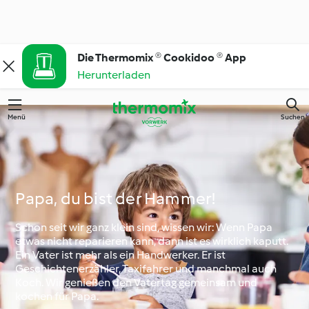
Die Thermomix ® Cookidoo ® App
Herunterladen
Menü
Suchen
Papa, du bist der Hammer!
Schon seit wir ganz klein sind, wissen wir: Wenn Papa
etwas nicht reparieren kann, dann ist es wirklich kaputt.
Ein Vater ist mehr als ein Handwerker. Er ist
Geschichtenerzähler, Taxifahrer und manchmal auch
Koch. Wir genießen den Vatertag gemeinsam und
kochen für Papa.