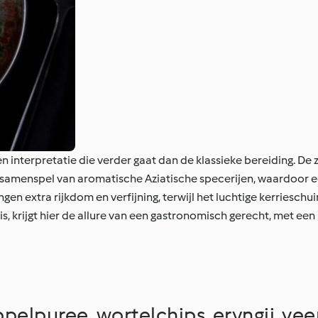
 interpretatie die verder gaat dan de klassieke bereiding. De
 samenspel van aromatische Aziatische specerijen, waardoor 
en extra rijkdom en verfijning, terwijl het luchtige kerrieschu
 krijgt hier de allure van een gastronomisch gerecht, met ee
ppelpuree, wortelchips, eryngii, v