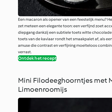
Een macaron als opener van een feestelijk menu? Het
zet meteen een elegante toon: een verfijnd zoet acc
diepgang dankzij een subtiele toets witte chocolade d
toets van de kaviaar rondt het smaakpalet af, als een
amuse die contrast en verfijning moeiteloos combinee
verrast.
Ontdek het recept
Mini Filodeeghoorntjes met
Limoenroomijs