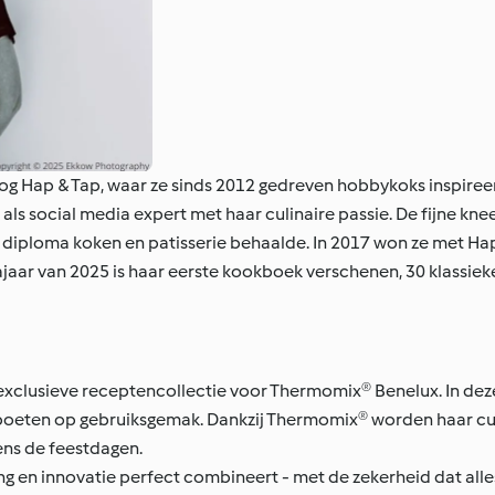
log Hap & Tap, waar ze sinds 2012 gedreven hobbykoks inspire
als social media expert met haar culinaire passie. De fijne kne
n diploma koken en patisserie behaalde. In 2017 won ze met Ha
ajaar van 2025 is haar eerste kookboek verschenen, 30 klassieke
clusieve receptencollectie voor Thermomix® Benelux. In deze c
te boeten op gebruiksgemak. Dankzij Thermomix® worden haar c
ens de feestdagen.
ng en innovatie perfect combineert - met de zekerheid dat alles