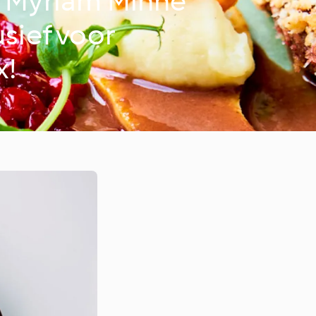
t Myriam Minne
usief voor
x!