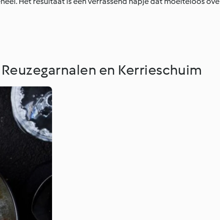
el. Het resultaat is een verrassend hapje dat moeiteloos ove
Reuzegarnalen en Kerrieschuim