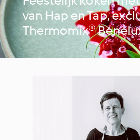
Feestelijk koken me
van Hap en Tap, excl
Thermomix® Benelu