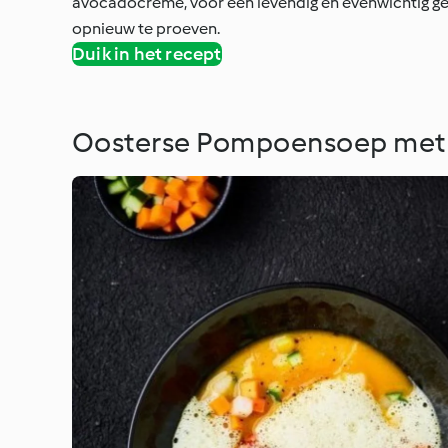
avocadocrème, voor een levendig en evenwichtig gehe
opnieuw te proeven.
Duik in het recept
Oosterse Pompoensoep met 