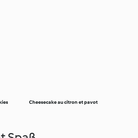
kies
Cheesecake au citron et pavot
t Spaß