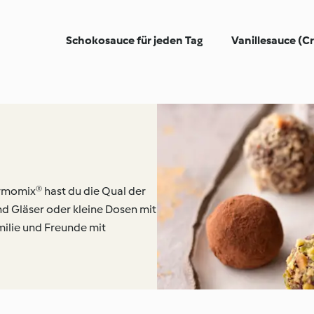
Schokosauce für jeden Tag
Vanillesauce (C
ermomix® hast du die Qual der
und Gläser oder kleine Dosen mit
ilie und Freunde mit