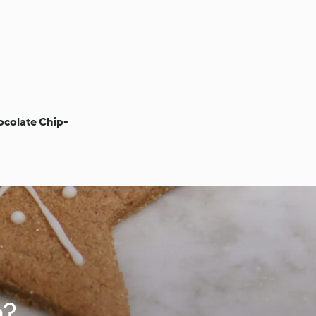
ocolate Chip-
n?