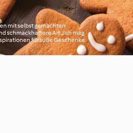
en mit selbst gemachten
und schmackhaftere Art „Ich mag
 Inspirationen für süße Geschenke.