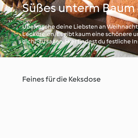
Süßes unterm Baum
Überrasche deine Liebsten an Weihnacht
Leckereien. Es gibt kaum eine schönere 
dich!“ zu sagen. Hier findest du festliche
Feines für die Keksdose